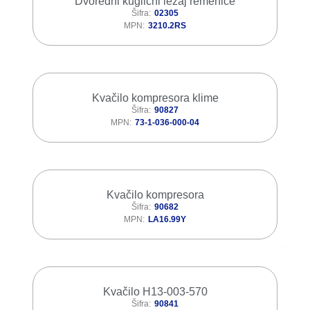
Dvoredni kuglični ležaj remenice
Šifra
02305
MPN
3210.2RS
Kvačilo kompresora klime
Šifra
90827
MPN
73-1-036-000-04
Kvačilo kompresora
Šifra
90682
MPN
LA16.99Y
Kvačilo H13-003-570
Šifra
90841