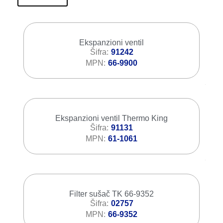
Ekspanzioni ventil
Šifra
91242
MPN
66-9900
Ekspanzioni ventil Thermo King
Šifra
91131
MPN
61-1061
Filter sušač TK 66-9352
Šifra
02757
MPN
66-9352