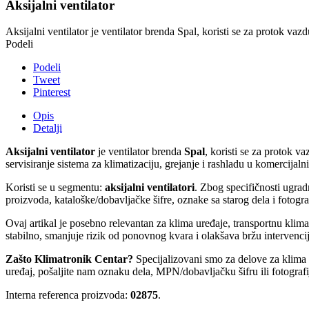
Aksijalni ventilator
Aksijalni ventilator je ventilator brenda Spal, koristi se za protok vaz
Podeli
Podeli
Tweet
Pinterest
Opis
Detalji
Aksijalni ventilator
je ventilator brenda
Spal
, koristi se za protok v
servisiranje sistema za klimatizaciju, grejanje i rashladu u komercijal
Koristi se u segmentu:
aksijalni ventilatori
. Zbog specifičnosti ugra
proizvoda, kataloške/dobavljačke šifre, oznake sa starog dela i fotogra
Ovaj artikal je posebno relevantan za klima uređaje, transportnu kli
stabilno, smanjuje rizik od ponovnog kvara i olakšava bržu intervencij
Zašto Klimatronik Centar?
Specijalizovani smo za delove za klima ur
uređaj, pošaljite nam oznaku dela, MPN/dobavljačku šifru ili fotograf
Interna referenca proizvoda:
02875
.