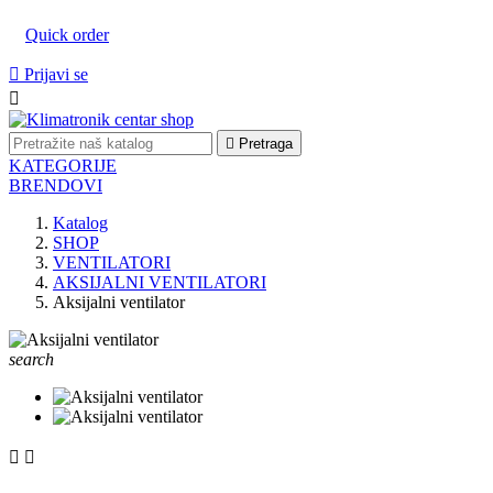
Quick order

Prijavi se


Pretraga
KATEGORIJE
BRENDOVI
Katalog
SHOP
VENTILATORI
AKSIJALNI VENTILATORI
Aksijalni ventilator
search

