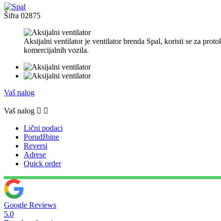
Šifra
02875
Aksijalni ventilator je ventilator brenda Spal, koristi se za pro
komercijalnih vozila.
Vaš nalog
Vaš nalog


Lični podaci
Porudžbine
Reversi
Adrese
Quick order
Google Reviews
5.0