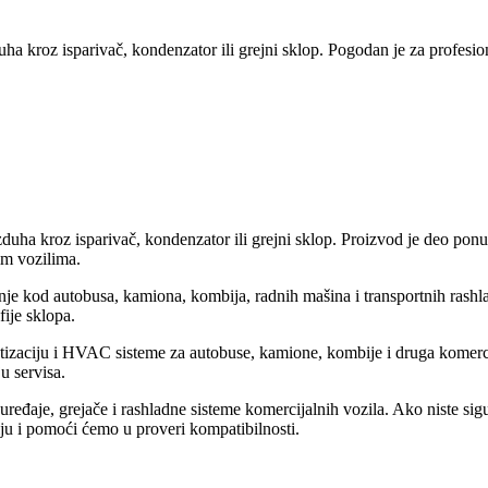
duha kroz isparivač, kondenzator ili grejni sklop. Pogodan je za profesio
azduha kroz isparivač, kondenzator ili grejni sklop. Proizvod je deo po
nim vozilima.
dnje kod autobusa, kamiona, kombija, radnih mašina i transportnih rash
fije sklopa.
matizaciju i HVAC sisteme za autobuse, kamione, kombije i druga komerc
u servisa.
eđaje, grejače i rashladne sisteme komercijalnih vozila. Ako niste sigurn
iju i pomoći ćemo u proveri kompatibilnosti.