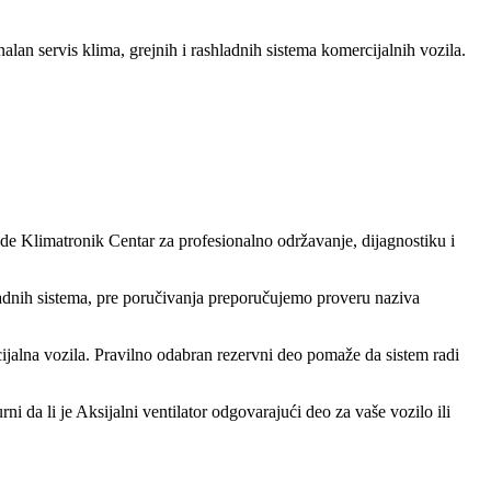
nalan servis klima, grejnih i rashladnih sistema komercijalnih vozila.
nude Klimatronik Centar za profesionalno održavanje, dijagnostiku i
ladnih sistema, pre poručivanja preporučujemo proveru naziva
ijalna vozila. Pravilno odabran rezervni deo pomaže da sistem radi
i da li je Aksijalni ventilator odgovarajući deo za vaše vozilo ili