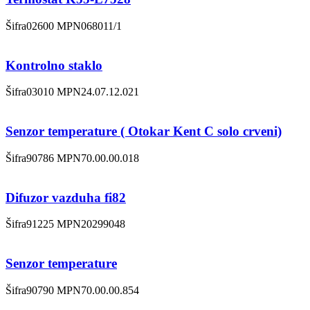
Šifra
02600
MPN
068011/1
Kontrolno staklo
Šifra
03010
MPN
24.07.12.021
Senzor temperature ( Otokar Kent C solo crveni)
Šifra
90786
MPN
70.00.00.018
Difuzor vazduha fi82
Šifra
91225
MPN
20299048
Senzor temperature
Šifra
90790
MPN
70.00.00.854