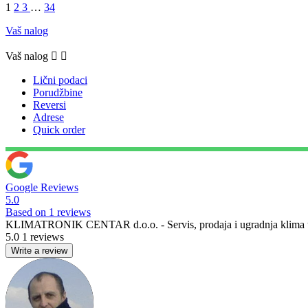
1
2
3
…
34
Vaš nalog
Vaš nalog


Lični podaci
Porudžbine
Reversi
Adrese
Quick order
Google Reviews
5.0
Based on 1 reviews
KLIMATRONIK CENTAR d.o.o. - Servis, prodaja i ugradnja klima u
5.0
1 reviews
Write a review