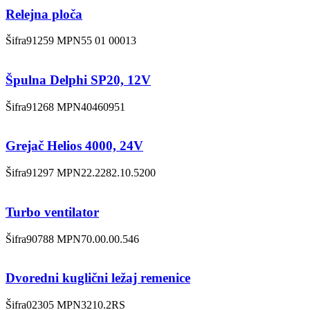
Relejna ploča
Šifra
91259
MPN
55 01 00013
Špulna Delphi SP20, 12V
Šifra
91268
MPN
40460951
Grejač Helios 4000, 24V
Šifra
91297
MPN
22.2282.10.5200
Turbo ventilator
Šifra
90788
MPN
70.00.00.546
Dvoredni kuglični ležaj remenice
Šifra
02305
MPN
3210.2RS