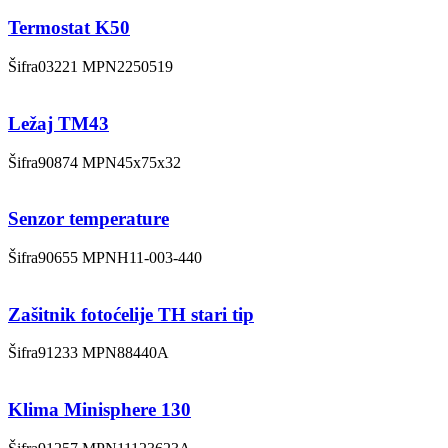
Termostat K50
Šifra
03221
MPN
2250519
Ležaj TM43
Šifra
90874
MPN
45x75x32
Senzor temperature
Šifra
90655
MPN
H11-003-440
Zašitnik fotoćelije TH stari tip
Šifra
91233
MPN
88440A
Klima Minisphere 130