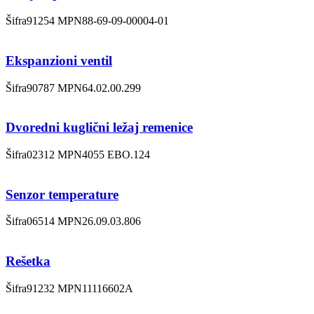
Šifra
91254
MPN
88-69-09-00004-01
Ekspanzioni ventil
Šifra
90787
MPN
64.02.00.299
Dvoredni kuglični ležaj remenice
Šifra
02312
MPN
4055 EBO.124
Senzor temperature
Šifra
06514
MPN
26.09.03.806
Rešetka
Šifra
91232
MPN
11116602A