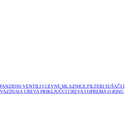
PANZIONI VENTILI I CEVNE MLAZNICE
FILTERI SUŠAČI I
I VAZDUHA
CREVA
PRIKLJUČCI CREVA I OPREMA
O-RING