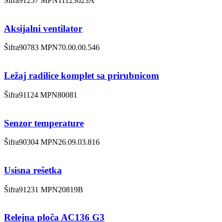
Šifra
91257
MPN
11123623A
Aksijalni ventilator
Šifra
90783
MPN
70.00.00.546
Ležaj radilice komplet sa prirubnicom
Šifra
91124
MPN
80081
Senzor temperature
Šifra
90304
MPN
26.09.03.816
Usisna rešetka
Šifra
91231
MPN
20819B
Relejna ploča AC136 G3