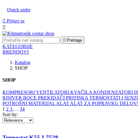
Quick order

Prijavi se


Pretraga
KATEGORIJE
BRENDOVI
Katalog
SHOP
SHOP
KOMPRESORI
VENTILATORI
KVAČILA
KONDENZATORI
I
RISIVER BOCE
PREKIDAČI PRITISKA
TERMOSTATI I SEN
POTROŠNI MATERIJAL
ALAT
ALAT ZA POPRAVKU
DELOVI
1
2
3
…
34
Sort by:
Termostat K55-L7528