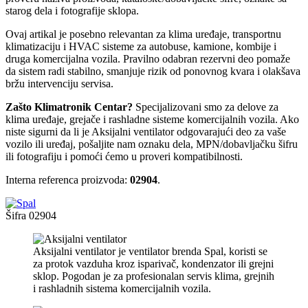
starog dela i fotografije sklopa.
Ovaj artikal je posebno relevantan za klima uređaje, transportnu
klimatizaciju i HVAC sisteme za autobuse, kamione, kombije i
druga komercijalna vozila. Pravilno odabran rezervni deo pomaže
da sistem radi stabilno, smanjuje rizik od ponovnog kvara i olakšava
bržu intervenciju servisa.
Zašto Klimatronik Centar?
Specijalizovani smo za delove za
klima uređaje, grejače i rashladne sisteme komercijalnih vozila. Ako
niste sigurni da li je Aksijalni ventilator odgovarajući deo za vaše
vozilo ili uređaj, pošaljite nam oznaku dela, MPN/dobavljačku šifru
ili fotografiju i pomoći ćemo u proveri kompatibilnosti.
Interna referenca proizvoda:
02904
.
Šifra
02904
Aksijalni ventilator je ventilator brenda Spal, koristi se
za protok vazduha kroz isparivač, kondenzator ili grejni
sklop. Pogodan je za profesionalan servis klima, grejnih
i rashladnih sistema komercijalnih vozila.