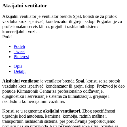
Aksijalni ventilator
Aksijalni ventilator je ventilator brenda Spal, koristi se za protok
vazduha kroz isparivač, kondenzator ili grejni sklop. Pogodan je za
profesionalan servis klima, grejnih i rashladnih sistema
komercijalnih vozila.
Podeli
Podeli
Tweet
Pinterest
Opis
Detalji
Aksijalni ventilator
je ventilator brenda
Spal
, koristi se za protok
vazduha kroz isparivač, kondenzator ili grejni sklop. Proizvod je deo
ponude Klimatronik Centar za profesionalno održavanje,
dijagnostiku i servisiranje sistema za klimatizaciju, grejanje i
rashladu u komercijalnim vozilima.
Koristi se u segmentu:
aksijalni ventilatori
. Zbog specifičnosti
ugradnje kod autobusa, kamiona, kombija, radnih mašina i
transportnih rashladnih sistema, pre poručivanja preporučujemo
proveru naziva proizvoda, kataloške/dobavljačke šifre, oznake sa