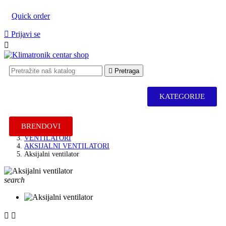
Quick order

Prijavi se


Pretraga
KATEGORIJE
Katalog
BRENDOVI
SHOP
VENTILATORI
AKSIJALNI VENTILATORI
Aksijalni ventilator
search

