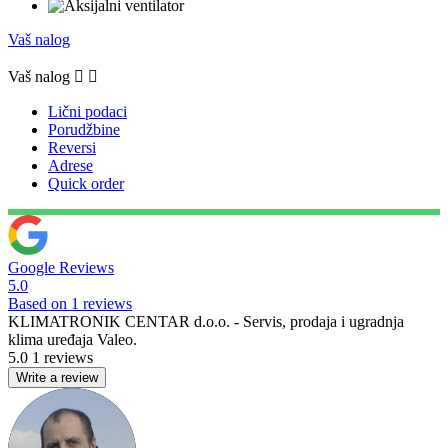
Vaš nalog
Vaš nalog


Lični podaci
Porudžbine
Reversi
Adrese
Quick order
Google Reviews
5.0
Based on 1 reviews
KLIMATRONIK CENTAR d.o.o. - Servis, prodaja i ugradnja
klima uređaja Valeo.
5.0
1 reviews
Write a review