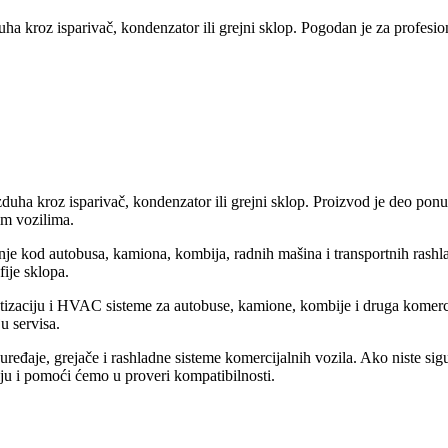
duha kroz isparivač, kondenzator ili grejni sklop. Pogodan je za profesio
azduha kroz isparivač, kondenzator ili grejni sklop. Proizvod je deo po
nim vozilima.
dnje kod autobusa, kamiona, kombija, radnih mašina i transportnih rash
fije sklopa.
matizaciju i HVAC sisteme za autobuse, kamione, kombije i druga komerc
u servisa.
eđaje, grejače i rashladne sisteme komercijalnih vozila. Ako niste sigurn
iju i pomoći ćemo u proveri kompatibilnosti.