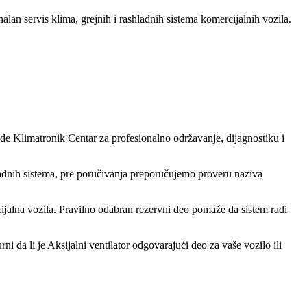
nalan servis klima, grejnih i rashladnih sistema komercijalnih vozila.
nude Klimatronik Centar za profesionalno održavanje, dijagnostiku i
ladnih sistema, pre poručivanja preporučujemo proveru naziva
ijalna vozila. Pravilno odabran rezervni deo pomaže da sistem radi
i da li je Aksijalni ventilator odgovarajući deo za vaše vozilo ili