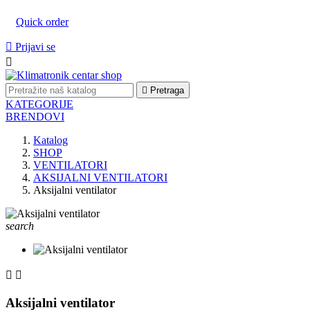
Quick order

Prijavi se


Pretraga
KATEGORIJE
BRENDOVI
Katalog
SHOP
VENTILATORI
AKSIJALNI VENTILATORI
Aksijalni ventilator
search


Aksijalni ventilator