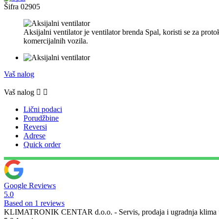
Šifra
02905
Aksijalni ventilator je ventilator brenda Spal, koristi se za pro
komercijalnih vozila.
Vaš nalog
Vaš nalog


Lični podaci
Porudžbine
Reversi
Adrese
Quick order
Google Reviews
5.0
Based on 1 reviews
KLIMATRONIK CENTAR d.o.o. - Servis, prodaja i ugradnja klima u