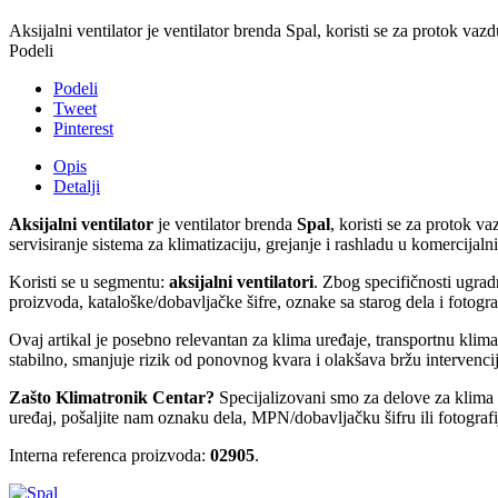
Aksijalni ventilator je ventilator brenda Spal, koristi se za protok vaz
Podeli
Podeli
Tweet
Pinterest
Opis
Detalji
Aksijalni ventilator
je ventilator brenda
Spal
, koristi se za protok v
servisiranje sistema za klimatizaciju, grejanje i rashladu u komercijal
Koristi se u segmentu:
aksijalni ventilatori
. Zbog specifičnosti ugra
proizvoda, kataloške/dobavljačke šifre, oznake sa starog dela i fotogra
Ovaj artikal je posebno relevantan za klima uređaje, transportnu kli
stabilno, smanjuje rizik od ponovnog kvara i olakšava bržu intervencij
Zašto Klimatronik Centar?
Specijalizovani smo za delove za klima ur
uređaj, pošaljite nam oznaku dela, MPN/dobavljačku šifru ili fotograf
Interna referenca proizvoda:
02905
.