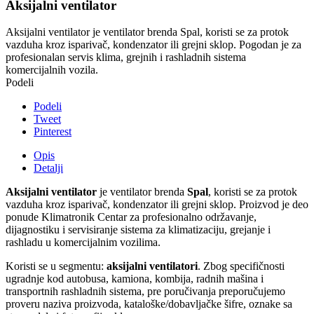
Aksijalni ventilator
Aksijalni ventilator je ventilator brenda Spal, koristi se za protok
vazduha kroz isparivač, kondenzator ili grejni sklop. Pogodan je za
profesionalan servis klima, grejnih i rashladnih sistema
komercijalnih vozila.
Podeli
Podeli
Tweet
Pinterest
Opis
Detalji
Aksijalni ventilator
je ventilator brenda
Spal
, koristi se za protok
vazduha kroz isparivač, kondenzator ili grejni sklop. Proizvod je deo
ponude Klimatronik Centar za profesionalno održavanje,
dijagnostiku i servisiranje sistema za klimatizaciju, grejanje i
rashladu u komercijalnim vozilima.
Koristi se u segmentu:
aksijalni ventilatori
. Zbog specifičnosti
ugradnje kod autobusa, kamiona, kombija, radnih mašina i
transportnih rashladnih sistema, pre poručivanja preporučujemo
proveru naziva proizvoda, kataloške/dobavljačke šifre, oznake sa