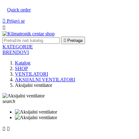
Quick order

Prijavi se


Pretraga
KATEGORIJE
BRENDOVI
Katalog
SHOP
VENTILATORI
AKSIJALNI VENTILATORI
Aksijalni ventilator
search

