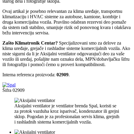
starog dela i fotografije sklopa.
Ovaj artikal je posebno relevantan za klima uređaje, transportnu
klimatizaciju i HVAC sisteme za autobuse, kamione, kombije i
druga komercijalna vozila. Pravilno odabran rezervni deo pomaže
da sistem radi stabilno, smanjuje rizik od ponovnog kvara i olakšava
bržu intervenciju servisa.
Zašto Klimatronik Centar?
Specijalizovani smo za delove za
klima uređaje, grejače i rashladne sisteme komercijalnih vozila. Ako
niste sigurni da li je Aksijalni ventilator odgovarajući deo za vaše
vozilo ili uređaj, pošaljite nam oznaku dela, MPN/dobavljačku šifru
ili fotografiju i pomoći ćemo u proveri kompatibilnosti.
Interna referenca proizvoda:
02909
.
Šifra
02909
Aksijalni ventilator je ventilator brenda Spal, koristi se
za protok vazduha kroz isparivač, kondenzator ili grejni
sklop. Pogodan je za profesionalan servis klima, grejnih
i rashladnih sistema komercijalnih vozila.