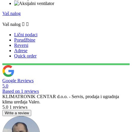
Vaš nalog
Vaš nalog


Lični podaci
Porudžbine
Reversi
Adrese
Quick order
Google Reviews
5.0
Based on 1 reviews
KLIMATRONIK CENTAR d.o.o. - Servis, prodaja i ugradnja
klima uređaja Valeo.
5.0
1 reviews
Write a review