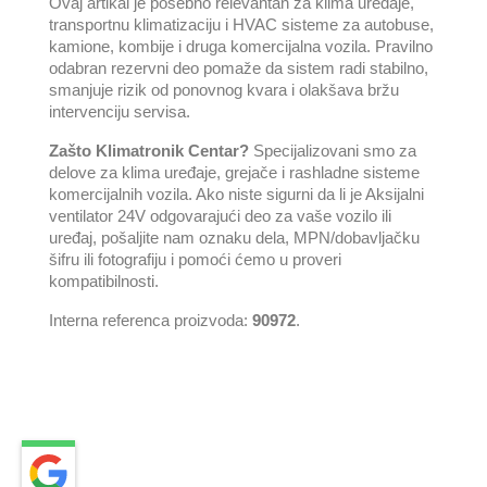
Ovaj artikal je posebno relevantan za klima uređaje,
transportnu klimatizaciju i HVAC sisteme za autobuse,
kamione, kombije i druga komercijalna vozila. Pravilno
odabran rezervni deo pomaže da sistem radi stabilno,
smanjuje rizik od ponovnog kvara i olakšava bržu
intervenciju servisa.
Zašto Klimatronik Centar?
Specijalizovani smo za
delove za klima uređaje, grejače i rashladne sisteme
komercijalnih vozila. Ako niste sigurni da li je Aksijalni
ventilator 24V odgovarajući deo za vaše vozilo ili
uređaj, pošaljite nam oznaku dela, MPN/dobavljačku
šifru ili fotografiju i pomoći ćemo u proveri
kompatibilnosti.
Interna referenca proizvoda:
90972
.