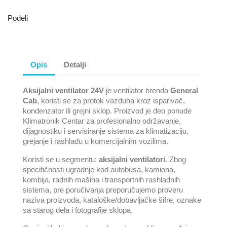
Podeli
Opis
Detalji
Aksijalni ventilator 24V
je ventilator brenda
General
Cab
, koristi se za protok vazduha kroz isparivač,
kondenzator ili grejni sklop. Proizvod je deo ponude
Klimatronik Centar za profesionalno održavanje,
dijagnostiku i servisiranje sistema za klimatizaciju,
grejanje i rashladu u komercijalnim vozilima.
Koristi se u segmentu:
aksijalni ventilatori
. Zbog
specifičnosti ugradnje kod autobusa, kamiona,
kombija, radnih mašina i transportnih rashladnih
sistema, pre poručivanja preporučujemo proveru
naziva proizvoda, kataloške/dobavljačke šifre, oznake
sa starog dela i fotografije sklopa.