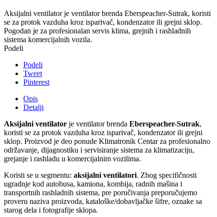
Aksijalni ventilator je ventilator brenda Eberspeacher-Sutrak, koristi
se za protok vazduha kroz isparivač, kondenzator ili grejni sklop.
Pogodan je za profesionalan servis klima, grejnih i rashladnih
sistema komercijalnih vozila.
Podeli
Podeli
Tweet
Pinterest
Opis
Detalji
Aksijalni ventilator
je ventilator brenda
Eberspeacher-Sutrak
,
koristi se za protok vazduha kroz isparivač, kondenzator ili grejni
sklop. Proizvod je deo ponude Klimatronik Centar za profesionalno
održavanje, dijagnostiku i servisiranje sistema za klimatizaciju,
grejanje i rashladu u komercijalnim vozilima.
Koristi se u segmentu:
aksijalni ventilatori
. Zbog specifičnosti
ugradnje kod autobusa, kamiona, kombija, radnih mašina i
transportnih rashladnih sistema, pre poručivanja preporučujemo
proveru naziva proizvoda, kataloške/dobavljačke šifre, oznake sa
starog dela i fotografije sklopa.