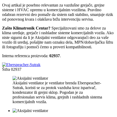
Ovaj artikal je posebno relevantan za vazdušne grejače, grejne
sisteme i HVAC opremu u komercijalnim vozilima. Pravilno
odabran rezervni deo pomaže da sistem radi stabilno, smanjuje rizik
od ponovnog kvara i olakšava bržu intervenciju servisa.
Zašto Klimatronik Centar?
Specijalizovani smo za delove za
klima uređaje, grejače i rashladne sisteme komercijalnih vozila. Ako
niste sigurni da li je Aksijalni ventilator odgovarajući deo za vaše
vozilo ili uređaj, pošaljite nam oznaku dela, MPN/dobavljačku šifru
ili fotografiju i pomoći ćemo u proveri kompatibilnosti.
Interna referenca proizvoda:
02937
.
Šifra
02937
Aksijalni ventilator je ventilator brenda Eberspeacher-
Sutrak, koristi se za protok vazduha kroz isparivač,
kondenzator ili grejni sklop. Pogodan je za
profesionalan servis klima, grejnih i rashladnih sistema
komercijalnih vozila.