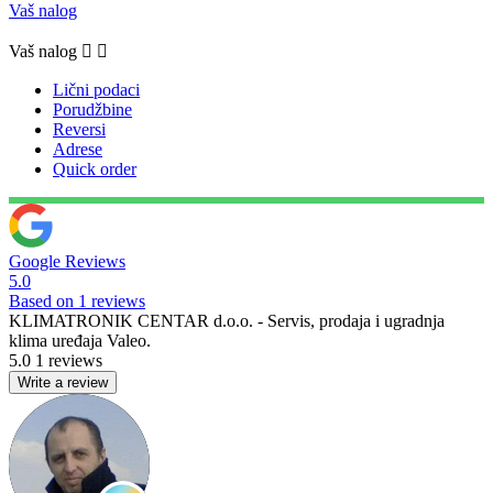
Vaš nalog
Vaš nalog


Lični podaci
Porudžbine
Reversi
Adrese
Quick order
Google Reviews
5.0
Based on 1 reviews
KLIMATRONIK CENTAR d.o.o. - Servis, prodaja i ugradnja
klima uređaja Valeo.
5.0
1 reviews
Write a review