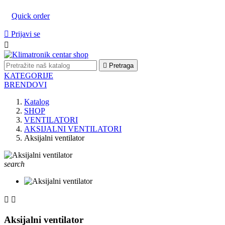
Quick order

Prijavi se


Pretraga
KATEGORIJE
BRENDOVI
Katalog
SHOP
VENTILATORI
AKSIJALNI VENTILATORI
Aksijalni ventilator
search


Aksijalni ventilator