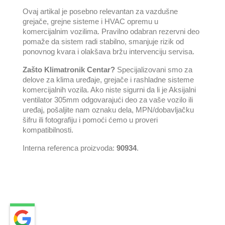
Ovaj artikal je posebno relevantan za vazdušne
grejače, grejne sisteme i HVAC opremu u
komercijalnim vozilima. Pravilno odabran rezervni deo
pomaže da sistem radi stabilno, smanjuje rizik od
ponovnog kvara i olakšava bržu intervenciju servisa.
Zašto Klimatronik Centar?
Specijalizovani smo za
delove za klima uređaje, grejače i rashladne sisteme
komercijalnih vozila. Ako niste sigurni da li je Aksijalni
ventilator 305mm odgovarajući deo za vaše vozilo ili
uređaj, pošaljite nam oznaku dela, MPN/dobavljačku
šifru ili fotografiju i pomoći ćemo u proveri
kompatibilnosti.
Interna referenca proizvoda:
90934
.