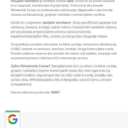
Aksijalni ventilator
je ventilator brenda
Spal
, koristi se za protok vazduha
kroz isparivač, kondenzator ili grejni sklop. Proizvod je deo ponude
Klimatronik Centar za profesionalno održavanje, dijagnostiku i servisiranje
sistema za klimatizaciju, grejanje i rashladu u komercijalnim vozilima.
Koristi se u segmentu:
aksijalni ventilatori
. Zbog specifičnosti ugradnje kod
autobusa, kamiona, kombija, radnih mašina i transportnih rashladnih sistema,
pre poručivanja preporučujemo proveru naziva proizvoda,
kataloške/dobavljačke šifre, oznake sa starog dela i fotografije sklopa.
Ovaj artikal je posebno relevantan za klima uređaje, transportnu klimatizaciju
i HVAC sisteme za autobuse, kamione, kombije i druga komercijalna vozila.
Pravilno odabran rezervni deo pomaže da sistem radi stabilno, smanjuje rizik
od ponovnog kvara i olakšava bržu intervenciju servisa.
Zašto Klimatronik Centar?
Specijalizovani smo za delove za klima uređaje,
grejače i rashladne sisteme komercijalnih vozila. Ako niste sigurni da li je
Aksijalni ventilator odgovarajući deo za vaše vozilo ili uređaj, pošaljite nam
oznaku dela, MPN/dobavljačku šifru ili fotografiju i pomoći ćemo u proveri
kompatibilnosti.
Interna referenca proizvoda:
90067
.