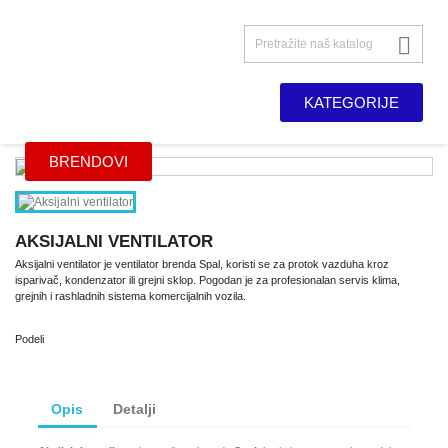

KATEGORIJE
BRENDOVI
AKSIJALNI VENTILATOR
Aksijalni ventilator je ventilator brenda Spal, koristi se za protok vazduha kroz
isparivač, kondenzator ili grejni sklop. Pogodan je za profesionalan servis klima,
grejnih i rashladnih sistema komercijalnih vozila.
Podeli
Opis
Detalji