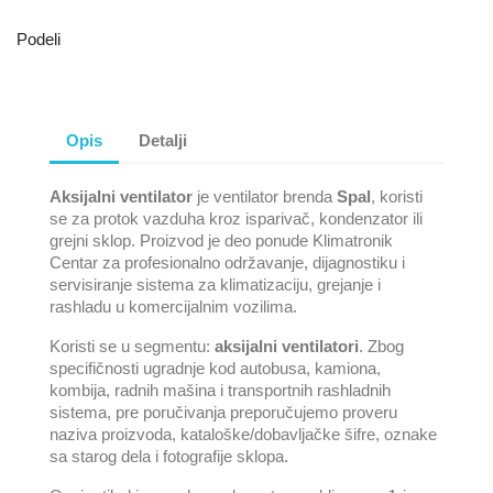
Podeli
Opis
Detalji
Aksijalni ventilator
je ventilator brenda
Spal
, koristi
se za protok vazduha kroz isparivač, kondenzator ili
grejni sklop. Proizvod je deo ponude Klimatronik
Centar za profesionalno održavanje, dijagnostiku i
servisiranje sistema za klimatizaciju, grejanje i
rashladu u komercijalnim vozilima.
Koristi se u segmentu:
aksijalni ventilatori
. Zbog
specifičnosti ugradnje kod autobusa, kamiona,
kombija, radnih mašina i transportnih rashladnih
sistema, pre poručivanja preporučujemo proveru
naziva proizvoda, kataloške/dobavljačke šifre, oznake
sa starog dela i fotografije sklopa.