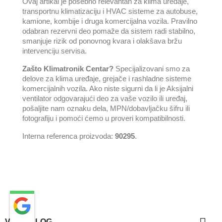
Ovaj artikal je posebno relevantan za klima uređaje,
transportnu klimatizaciju i HVAC sisteme za autobuse,
kamione, kombije i druga komercijalna vozila. Pravilno
odabran rezervni deo pomaže da sistem radi stabilno,
smanjuje rizik od ponovnog kvara i olakšava bržu
intervenciju servisa.
Zašto Klimatronik Centar?
Specijalizovani smo za
delove za klima uređaje, grejače i rashladne sisteme
komercijalnih vozila. Ako niste sigurni da li je Aksijalni
ventilator odgovarajući deo za vaše vozilo ili uređaj,
pošaljite nam oznaku dela, MPN/dobavljačku šifru ili
fotografiju i pomoći ćemo u proveri kompatibilnosti.
Interna referenca proizvoda:
90295
.
VAŠ NALOG