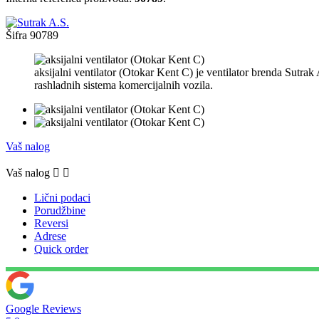
Šifra
90789
aksijalni ventilator (Otokar Kent C) je ventilator brenda Sutrak 
rashladnih sistema komercijalnih vozila.
Vaš nalog
Vaš nalog


Lični podaci
Porudžbine
Reversi
Adrese
Quick order
Google Reviews