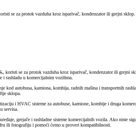
koristi se za protok vazduha kroz isparivač, kondenzator ili grejni sklop
S.
, koristi se za protok vazduha kroz isparivač, kondenzator ili grejni
nje i rashladu u komercijalnim vozilima.
dnje kod autobusa, kamiona, kombija, radnih mašina i transportnih rash
fije sklopa.
matizaciju i HVAC sisteme za autobuse, kamione, kombije i druga komerc
u servisa.
ređaje, grejače i rashladne sisteme komercijalnih vozila. Ako niste sigu
ru ili fotografiju i pomoći ćemo u proveri kompatibilnosti.