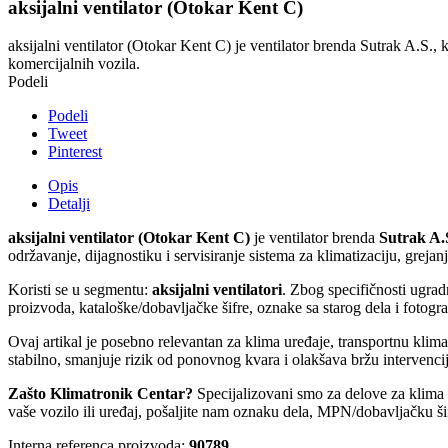
aksijalni ventilator (Otokar Kent C)
aksijalni ventilator (Otokar Kent C) je ventilator brenda Sutrak A.S., 
komercijalnih vozila.
Podeli
Podeli
Tweet
Pinterest
Opis
Detalji
aksijalni ventilator (Otokar Kent C)
je ventilator brenda
Sutrak A.
održavanje, dijagnostiku i servisiranje sistema za klimatizaciju, greja
Koristi se u segmentu:
aksijalni ventilatori
. Zbog specifičnosti ugra
proizvoda, kataloške/dobavljačke šifre, oznake sa starog dela i fotogra
Ovaj artikal je posebno relevantan za klima uređaje, transportnu kli
stabilno, smanjuje rizik od ponovnog kvara i olakšava bržu intervencij
Zašto Klimatronik Centar?
Specijalizovani smo za delove za klima u
vaše vozilo ili uređaj, pošaljite nam oznaku dela, MPN/dobavljačku šif
Interna referenca proizvoda:
90789
.