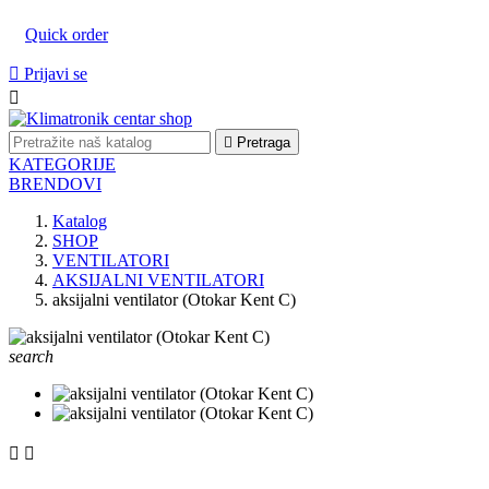
Quick order

Prijavi se


Pretraga
KATEGORIJE
BRENDOVI
Katalog
SHOP
VENTILATORI
AKSIJALNI VENTILATORI
aksijalni ventilator (Otokar Kent C)
search

