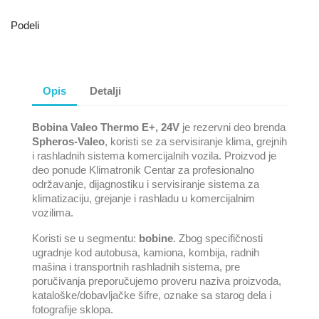
Podeli
Opis
Detalji
Bobina Valeo Thermo E+, 24V
je rezervni deo brenda
Spheros-Valeo
, koristi se za servisiranje klima, grejnih
i rashladnih sistema komercijalnih vozila. Proizvod je
deo ponude Klimatronik Centar za profesionalno
održavanje, dijagnostiku i servisiranje sistema za
klimatizaciju, grejanje i rashladu u komercijalnim
vozilima.
Koristi se u segmentu:
bobine
. Zbog specifičnosti
ugradnje kod autobusa, kamiona, kombija, radnih
mašina i transportnih rashladnih sistema, pre
poručivanja preporučujemo proveru naziva proizvoda,
kataloške/dobavljačke šifre, oznake sa starog dela i
fotografije sklopa.