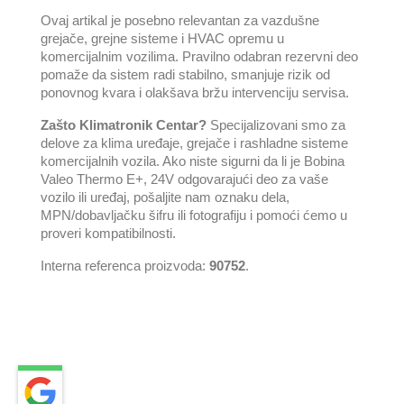
Ovaj artikal je posebno relevantan za vazdušne
grejače, grejne sisteme i HVAC opremu u
komercijalnim vozilima. Pravilno odabran rezervni deo
pomaže da sistem radi stabilno, smanjuje rizik od
ponovnog kvara i olakšava bržu intervenciju servisa.
Zašto Klimatronik Centar?
Specijalizovani smo za
delove za klima uređaje, grejače i rashladne sisteme
komercijalnih vozila. Ako niste sigurni da li je Bobina
Valeo Thermo E+, 24V odgovarajući deo za vaše
vozilo ili uređaj, pošaljite nam oznaku dela,
MPN/dobavljačku šifru ili fotografiju i pomoći ćemo u
proveri kompatibilnosti.
Interna referenca proizvoda:
90752
.