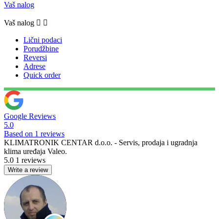
Vaš nalog
Vaš nalog


Lični podaci
Porudžbine
Reversi
Adrese
Quick order
Google Reviews
5.0
Based on 1 reviews
KLIMATRONIK CENTAR d.o.o. - Servis, prodaja i ugradnja
klima uređaja Valeo.
5.0
1 reviews
Write a review