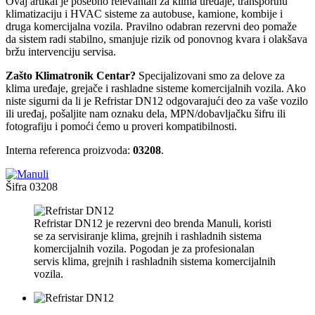
Ovaj artikal je posebno relevantan za klima uređaje, transportnu
klimatizaciju i HVAC sisteme za autobuse, kamione, kombije i
druga komercijalna vozila. Pravilno odabran rezervni deo pomaže
da sistem radi stabilno, smanjuje rizik od ponovnog kvara i olakšava
bržu intervenciju servisa.
Zašto Klimatronik Centar?
Specijalizovani smo za delove za
klima uređaje, grejače i rashladne sisteme komercijalnih vozila. Ako
niste sigurni da li je Refristar DN12 odgovarajući deo za vaše vozilo
ili uređaj, pošaljite nam oznaku dela, MPN/dobavljačku šifru ili
fotografiju i pomoći ćemo u proveri kompatibilnosti.
Interna referenca proizvoda:
03208
.
Šifra
03208
Refristar DN12 je rezervni deo brenda Manuli, koristi
se za servisiranje klima, grejnih i rashladnih sistema
komercijalnih vozila. Pogodan je za profesionalan
servis klima, grejnih i rashladnih sistema komercijalnih
vozila.