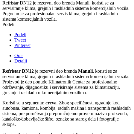
Refristar DN12 je rezervni deo brenda Manuli, koristi se za
servisiranje klima, grejnih i rashladnih sistema komercijalnih vozila.
Pogodan je za profesionalan servis klima, grejnih i rashladnih
sistema komercijalnih vozila.
Podeli
Podeli
Tweet
Pinterest
Opis
Detalji
Refristar DN12
je rezervni deo brenda
Manuli
, koristi se za
servisiranje klima, grejnih i rashladnih sistema komercijalnih vozila.
Proizvod je deo ponude Klimatronik Centar za profesionalno
održavanje, dijagnostiku i servisiranje sistema za klimatizaciju,
grejanje i rashladu u komercijalnim vozilima.
Koristi se u segmentu:
creva
. Zbog specifičnosti ugradnje kod
autobusa, kamiona, kombija, radnih mašina i transportnih rashladnih
sistema, pre poručivanja preporučujemo proveru naziva proizvoda,
kataloške/dobavljačke šifre, oznake sa starog dela i fotografije
sklopa.