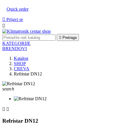
Quick order

Prijavi se


Pretraga
KATEGORIJE
BRENDOVI
Katalog
SHOP
CREVA
Refristar DN12
search


Refristar DN12