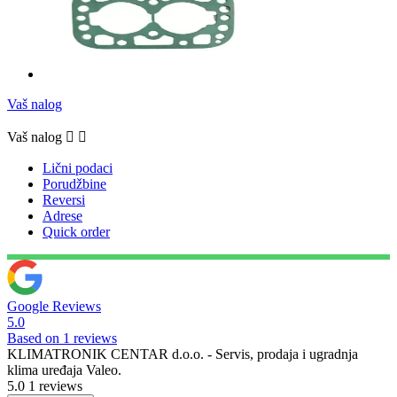
Vaš nalog
Vaš nalog


Lični podaci
Porudžbine
Reversi
Adrese
Quick order
Google Reviews
5.0
Based on 1 reviews
KLIMATRONIK CENTAR d.o.o. - Servis, prodaja i ugradnja
klima uređaja Valeo.
5.0
1 reviews