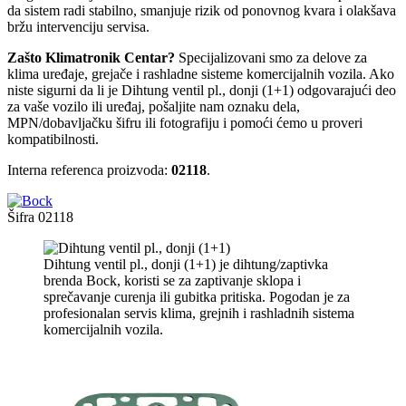
da sistem radi stabilno, smanjuje rizik od ponovnog kvara i olakšava
bržu intervenciju servisa.
Zašto Klimatronik Centar?
Specijalizovani smo za delove za
klima uređaje, grejače i rashladne sisteme komercijalnih vozila. Ako
niste sigurni da li je Dihtung ventil pl., donji (1+1) odgovarajući deo
za vaše vozilo ili uređaj, pošaljite nam oznaku dela,
MPN/dobavljačku šifru ili fotografiju i pomoći ćemo u proveri
kompatibilnosti.
Interna referenca proizvoda:
02118
.
Šifra
02118
Dihtung ventil pl., donji (1+1) je dihtung/zaptivka
brenda Bock, koristi se za zaptivanje sklopa i
sprečavanje curenja ili gubitka pritiska. Pogodan je za
profesionalan servis klima, grejnih i rashladnih sistema
komercijalnih vozila.