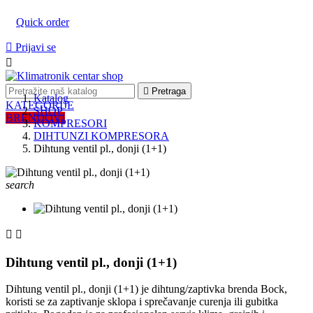
Quick order

Prijavi se


Pretraga
Katalog
KATEGORIJE
SHOP
BRENDOVI
KOMPRESORI
DIHTUNZI KOMPRESORA
Dihtung ventil pl., donji (1+1)
search


Dihtung ventil pl., donji (1+1)
Dihtung ventil pl., donji (1+1) je dihtung/zaptivka brenda Bock,
koristi se za zaptivanje sklopa i sprečavanje curenja ili gubitka