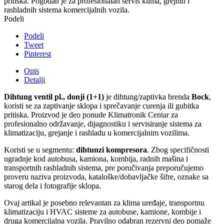
pritiska. Pogodan je za profesionalan servis klima, grejnih i
rashladnih sistema komercijalnih vozila.
Podeli
Podeli
Tweet
Pinterest
Opis
Detalji
Dihtung ventil pl., donji (1+1)
je dihtung/zaptivka brenda
Bock
,
koristi se za zaptivanje sklopa i sprečavanje curenja ili gubitka
pritiska. Proizvod je deo ponude Klimatronik Centar za
profesionalno održavanje, dijagnostiku i servisiranje sistema za
klimatizaciju, grejanje i rashladu u komercijalnim vozilima.
Koristi se u segmentu:
dihtunzi kompresora
. Zbog specifičnosti
ugradnje kod autobusa, kamiona, kombija, radnih mašina i
transportnih rashladnih sistema, pre poručivanja preporučujemo
proveru naziva proizvoda, kataloške/dobavljačke šifre, oznake sa
starog dela i fotografije sklopa.
Ovaj artikal je posebno relevantan za klima uređaje, transportnu
klimatizaciju i HVAC sisteme za autobuse, kamione, kombije i
druga komercijalna vozila. Pravilno odabran rezervni deo pomaže