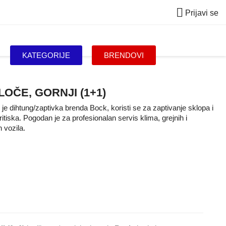

Prijavi se
KATEGORIJE
BRENDOVI
LOČE, GORNJI (1+1)
) je dihtung/zaptivka brenda Bock, koristi se za zaptivanje sklopa i
ritiska. Pogodan je za profesionalan servis klima, grejnih i
 vozila.