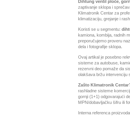
Dihtung ventil ploče, gorn
zaptivanje sklopa i sprečava
Klimatronik Centar za profe
klimatizaciju, grejanje i ra
Koristi se u segmentu:
dih
kamiona, kombija, radnih ma
preporučujemo proveru nazi
dela i fotografije sklopa.
Ovaj artikal je posebno rel
sisteme za autobuse, kamio
rezervni deo pomaže da sist
olakšava bržu intervenciju 
Zašto Klimatronik Centar
rashladne sisteme komercijal
gornji (1+1) odgovarajući de
MPN/dobavljačku šifru ili fo
Interna referenca proizvod