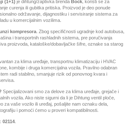
ji (1+1)
je dihtung/zaptivka brenda
Bock
, koristi se za
nje curenja ili gubitka pritiska. Proizvod je deo ponude
sionalno održavanje, dijagnostiku i servisiranje sistema za
shladu u komercijalnim vozilima.
tunzi kompresora
. Zbog specifičnosti ugradnje kod autobusa,
šina i transportnih rashladnih sistema, pre poručivanja
va proizvoda, kataloške/dobavljačke šifre, oznake sa starog
evantan za klima uređaje, transportnu klimatizaciju i HVAC
ne, kombije i druga komercijalna vozila. Pravilno odabran
em radi stabilno, smanjuje rizik od ponovnog kvara i
servisa.
?
Specijalizovani smo za delove za klima uređaje, grejače i
nih vozila. Ako niste sigurni da li je Dihtung ventil ploče,
o za vaše vozilo ili uređaj, pošaljite nam oznaku dela,
tografiju i pomoći ćemo u proveri kompatibilnosti.
a:
02114
.