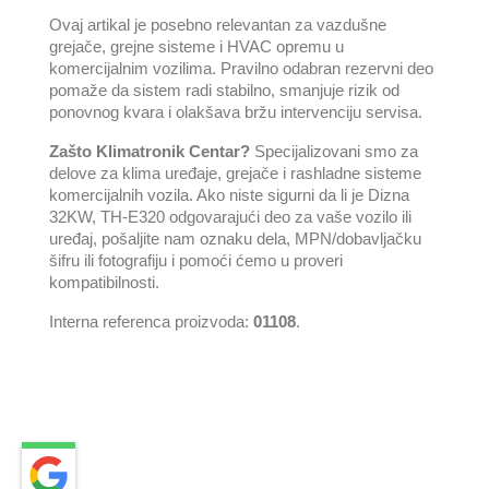
Ovaj artikal je posebno relevantan za vazdušne
grejače, grejne sisteme i HVAC opremu u
komercijalnim vozilima. Pravilno odabran rezervni deo
pomaže da sistem radi stabilno, smanjuje rizik od
ponovnog kvara i olakšava bržu intervenciju servisa.
Zašto Klimatronik Centar?
Specijalizovani smo za
delove za klima uređaje, grejače i rashladne sisteme
komercijalnih vozila. Ako niste sigurni da li je Dizna
32KW, TH-E320 odgovarajući deo za vaše vozilo ili
uređaj, pošaljite nam oznaku dela, MPN/dobavljačku
šifru ili fotografiju i pomoći ćemo u proveri
kompatibilnosti.
Interna referenca proizvoda:
01108
.