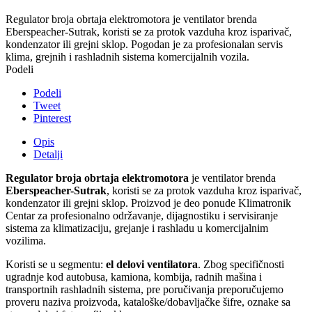
Regulator broja obrtaja elektromotora je ventilator brenda
Eberspeacher-Sutrak, koristi se za protok vazduha kroz isparivač,
kondenzator ili grejni sklop. Pogodan je za profesionalan servis
klima, grejnih i rashladnih sistema komercijalnih vozila.
Podeli
Podeli
Tweet
Pinterest
Opis
Detalji
Regulator broja obrtaja elektromotora
je ventilator brenda
Eberspeacher-Sutrak
, koristi se za protok vazduha kroz isparivač,
kondenzator ili grejni sklop. Proizvod je deo ponude Klimatronik
Centar za profesionalno održavanje, dijagnostiku i servisiranje
sistema za klimatizaciju, grejanje i rashladu u komercijalnim
vozilima.
Koristi se u segmentu:
el delovi ventilatora
. Zbog specifičnosti
ugradnje kod autobusa, kamiona, kombija, radnih mašina i
transportnih rashladnih sistema, pre poručivanja preporučujemo
proveru naziva proizvoda, kataloške/dobavljačke šifre, oznake sa