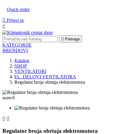
Quick order

Prijavi se


Pretraga
KATEGORIJE
BRENDOVI
Katalog
SHOP
VENTILATORI
EL. DELOVI VENTILATORA
Regulator broja obrtaja elektromotora
search


Regulator broja obrtaja elektromotora