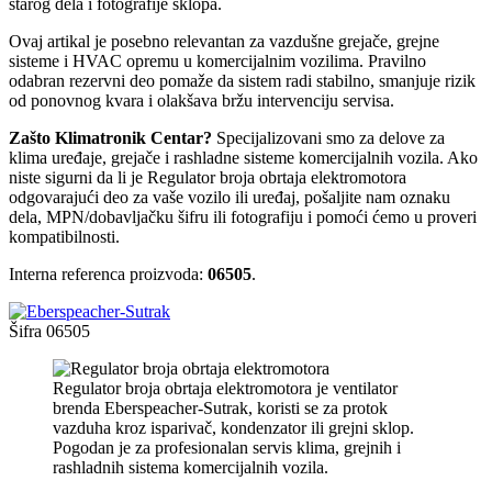
starog dela i fotografije sklopa.
Ovaj artikal je posebno relevantan za vazdušne grejače, grejne
sisteme i HVAC opremu u komercijalnim vozilima. Pravilno
odabran rezervni deo pomaže da sistem radi stabilno, smanjuje rizik
od ponovnog kvara i olakšava bržu intervenciju servisa.
Zašto Klimatronik Centar?
Specijalizovani smo za delove za
klima uređaje, grejače i rashladne sisteme komercijalnih vozila. Ako
niste sigurni da li je Regulator broja obrtaja elektromotora
odgovarajući deo za vaše vozilo ili uređaj, pošaljite nam oznaku
dela, MPN/dobavljačku šifru ili fotografiju i pomoći ćemo u proveri
kompatibilnosti.
Interna referenca proizvoda:
06505
.
Šifra
06505
Regulator broja obrtaja elektromotora je ventilator
brenda Eberspeacher-Sutrak, koristi se za protok
vazduha kroz isparivač, kondenzator ili grejni sklop.
Pogodan je za profesionalan servis klima, grejnih i
rashladnih sistema komercijalnih vozila.