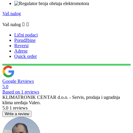
Vaš nalog
Vaš nalog


Lični podaci
Porudžbine
Reversi
Adrese
Quick order
Google Reviews
5.0
Based on 1 reviews
KLIMATRONIK CENTAR d.o.o. - Servis, prodaja i ugradnja
klima uređaja Valeo.
5.0
1 reviews
Write a review