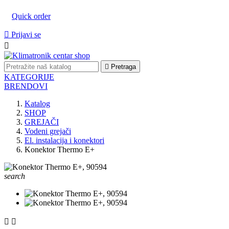
Quick order

Prijavi se


Pretraga
KATEGORIJE
BRENDOVI
Katalog
SHOP
GREJAČI
Vodeni grejači
El. instalacija i konektori
Konektor Thermo E+
search

