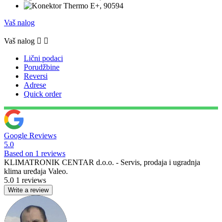
Vaš nalog
Vaš nalog


Lični podaci
Porudžbine
Reversi
Adrese
Quick order
Google Reviews
5.0
Based on 1 reviews
KLIMATRONIK CENTAR d.o.o. - Servis, prodaja i ugradnja
klima uređaja Valeo.
5.0
1 reviews
Write a review