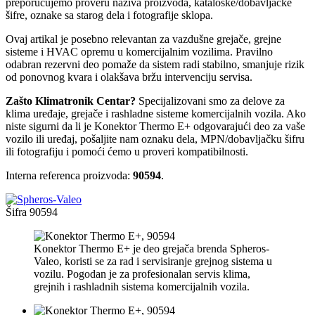
preporučujemo proveru naziva proizvoda, kataloške/dobavljačke
šifre, oznake sa starog dela i fotografije sklopa.
Ovaj artikal je posebno relevantan za vazdušne grejače, grejne
sisteme i HVAC opremu u komercijalnim vozilima. Pravilno
odabran rezervni deo pomaže da sistem radi stabilno, smanjuje rizik
od ponovnog kvara i olakšava bržu intervenciju servisa.
Zašto Klimatronik Centar?
Specijalizovani smo za delove za
klima uređaje, grejače i rashladne sisteme komercijalnih vozila. Ako
niste sigurni da li je Konektor Thermo E+ odgovarajući deo za vaše
vozilo ili uređaj, pošaljite nam oznaku dela, MPN/dobavljačku šifru
ili fotografiju i pomoći ćemo u proveri kompatibilnosti.
Interna referenca proizvoda:
90594
.
Šifra
90594
Konektor Thermo E+ je deo grejača brenda Spheros-
Valeo, koristi se za rad i servisiranje grejnog sistema u
vozilu. Pogodan je za profesionalan servis klima,
grejnih i rashladnih sistema komercijalnih vozila.