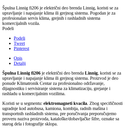
Špulna Linnig fi206 je električni deo brenda Linnig, koristi se za
upravljanje i napajanje klima ili grejnog sistema. Pogodan je za
profesionalan servis klima, grejnih i rashladnih sistema
komercijalnih vozila.
Podeli
Podeli
Tweet
Pinterest
Opis
Detalji
Špulna Linnig fi206
je električni deo brenda
Linnig
, koristi se za
upravljanje i napajanje klima ili grejnog sistema. Proizvod je deo
ponude Klimatronik Centar za profesionalno održavanje,
dijagnostiku i servisiranje sistema za klimatizaciju, grejanje i
rashladu u komercijalnim vozilima.
Koristi se u segmentu:
elektromagneti kvacila
. Zbog specifičnosti
ugradnje kod autobusa, kamiona, kombija, radnih mašina i
transportnih rashladnih sistema, pre poručivanja preporučujemo
proveru naziva proizvoda, kataloške/dobavljačke šifre, oznake sa
starog dela i fotografije sklopa.