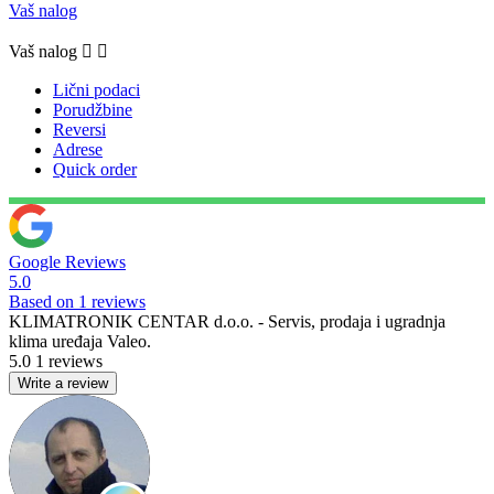
Vaš nalog
Vaš nalog


Lični podaci
Porudžbine
Reversi
Adrese
Quick order
Google Reviews
5.0
Based on 1 reviews
KLIMATRONIK CENTAR d.o.o. - Servis, prodaja i ugradnja
klima uređaja Valeo.
5.0
1 reviews
Write a review