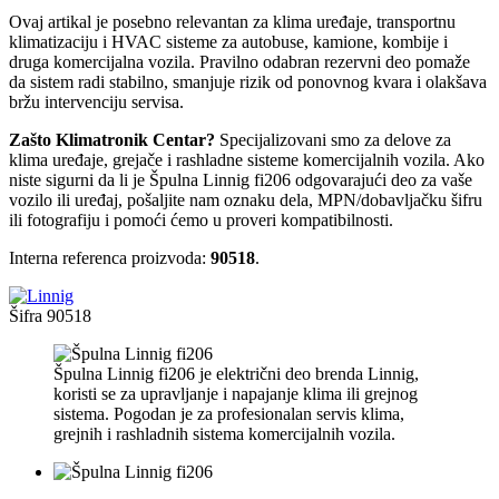
Ovaj artikal je posebno relevantan za klima uređaje, transportnu
klimatizaciju i HVAC sisteme za autobuse, kamione, kombije i
druga komercijalna vozila. Pravilno odabran rezervni deo pomaže
da sistem radi stabilno, smanjuje rizik od ponovnog kvara i olakšava
bržu intervenciju servisa.
Zašto Klimatronik Centar?
Specijalizovani smo za delove za
klima uređaje, grejače i rashladne sisteme komercijalnih vozila. Ako
niste sigurni da li je Špulna Linnig fi206 odgovarajući deo za vaše
vozilo ili uređaj, pošaljite nam oznaku dela, MPN/dobavljačku šifru
ili fotografiju i pomoći ćemo u proveri kompatibilnosti.
Interna referenca proizvoda:
90518
.
Šifra
90518
Špulna Linnig fi206 je električni deo brenda Linnig,
koristi se za upravljanje i napajanje klima ili grejnog
sistema. Pogodan je za profesionalan servis klima,
grejnih i rashladnih sistema komercijalnih vozila.