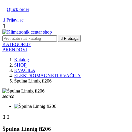
Quick order

Prijavi se


Pretraga
KATEGORIJE
BRENDOVI
Katalog
SHOP
KVAČILA
ELEKTROMAGNETI KVAČILA
Špulna Linnig fi206
search


Špulna Linnig fi206