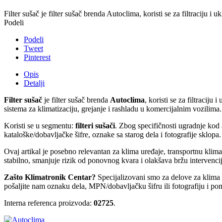
Filter sušač je filter sušač brenda Autoclima, koristi se za filtraciju 
Podeli
Podeli
Tweet
Pinterest
Opis
Detalji
Filter sušač
je filter sušač brenda
Autoclima
, koristi se za filtracij
sistema za klimatizaciju, grejanje i rashladu u komercijalnim vozilima.
Koristi se u segmentu:
filteri sušači
. Zbog specifičnosti ugradnje kod
kataloške/dobavljačke šifre, oznake sa starog dela i fotografije sklopa.
Ovaj artikal je posebno relevantan za klima uređaje, transportnu kli
stabilno, smanjuje rizik od ponovnog kvara i olakšava bržu intervencij
Zašto Klimatronik Centar?
Specijalizovani smo za delove za klima ur
pošaljite nam oznaku dela, MPN/dobavljačku šifru ili fotografiju i po
Interna referenca proizvoda:
02725
.