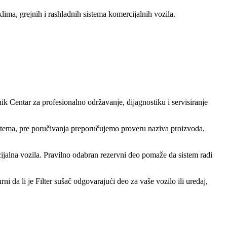
 klima, grejnih i rashladnih sistema komercijalnih vozila.
nik Centar za profesionalno održavanje, dijagnostiku i servisiranje
istema, pre poručivanja preporučujemo proveru naziva proizvoda,
ijalna vozila. Pravilno odabran rezervni deo pomaže da sistem radi
i da li je Filter sušač odgovarajući deo za vaše vozilo ili uređaj,