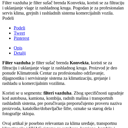
Filter vazduha je filter sušač brenda Konvekta, koristi se za filtraciju
i uklanjanje vlage iz rashladnog kruga. Pogodan je za profesionalan
servis klima, grejnih i rashladnih sistema komercijalnih vozila.
Podeli
Podeli
Tweet
Pinterest
Opis
Detalji
Filter vazduha
je filter sušač brenda
Konvekta
, koristi se za
filtraciju i uklanjanje vlage iz rashladnog kruga. Proizvod je deo
ponude Klimatronik Centar za profesionalno održavanje,
dijagnostiku i servisiranje sistema za klimatizaciju, grejanje i
rashladu u komercijalnim vozilima.
Koristi se u segmentu:
filteri vazduha
. Zbog specifičnosti ugradnje
kod autobusa, kamiona, kombija, radnih mašina i transportnih
rashladnih sistema, pre poručivanja preporučujemo proveru naziva
proizvoda, kataloške/dobavljačke šifre, oznake sa starog dela i
fotografije sklopa.
Ovaj artikal je posebno relevantan za klima uređaje, transportnu