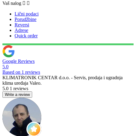
Vaš nalog


Lični podaci
Porudžbine
Reversi
Adrese
Quick order
Google Reviews
5.0
Based on 1 reviews
KLIMATRONIK CENTAR d.o.o. - Servis, prodaja i ugradnja
klima uređaja Valeo.
5.0
1 reviews
Write a review