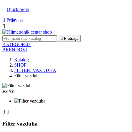
Quick order

Prijavi se


Pretraga
KATEGORIJE
BRENDOVI
Katalog
SHOP
FILTERI VAZDUHA
Filter vazduha
search


Filter vazduha