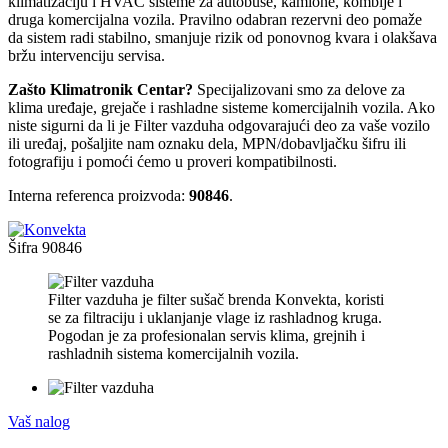
klimatizaciju i HVAC sisteme za autobuse, kamione, kombije i
druga komercijalna vozila. Pravilno odabran rezervni deo pomaže
da sistem radi stabilno, smanjuje rizik od ponovnog kvara i olakšava
bržu intervenciju servisa.
Zašto Klimatronik Centar?
Specijalizovani smo za delove za
klima uređaje, grejače i rashladne sisteme komercijalnih vozila. Ako
niste sigurni da li je Filter vazduha odgovarajući deo za vaše vozilo
ili uređaj, pošaljite nam oznaku dela, MPN/dobavljačku šifru ili
fotografiju i pomoći ćemo u proveri kompatibilnosti.
Interna referenca proizvoda:
90846
.
Šifra
90846
Filter vazduha je filter sušač brenda Konvekta, koristi
se za filtraciju i uklanjanje vlage iz rashladnog kruga.
Pogodan je za profesionalan servis klima, grejnih i
rashladnih sistema komercijalnih vozila.
Vaš nalog