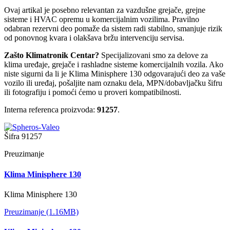
Ovaj artikal je posebno relevantan za vazdušne grejače, grejne
sisteme i HVAC opremu u komercijalnim vozilima. Pravilno
odabran rezervni deo pomaže da sistem radi stabilno, smanjuje rizik
od ponovnog kvara i olakšava bržu intervenciju servisa.
Zašto Klimatronik Centar?
Specijalizovani smo za delove za
klima uređaje, grejače i rashladne sisteme komercijalnih vozila. Ako
niste sigurni da li je Klima Minisphere 130 odgovarajući deo za vaše
vozilo ili uređaj, pošaljite nam oznaku dela, MPN/dobavljačku šifru
ili fotografiju i pomoći ćemo u proveri kompatibilnosti.
Interna referenca proizvoda:
91257
.
Šifra
91257
Preuzimanje
Klima Minisphere 130
Klima Minisphere 130
Preuzimanje (1.16MB)