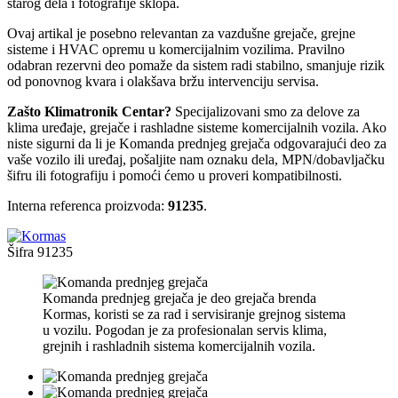
starog dela i fotografije sklopa.
Ovaj artikal je posebno relevantan za vazdušne grejače, grejne
sisteme i HVAC opremu u komercijalnim vozilima. Pravilno
odabran rezervni deo pomaže da sistem radi stabilno, smanjuje rizik
od ponovnog kvara i olakšava bržu intervenciju servisa.
Zašto Klimatronik Centar?
Specijalizovani smo za delove za
klima uređaje, grejače i rashladne sisteme komercijalnih vozila. Ako
niste sigurni da li je Komanda prednjeg grejača odgovarajući deo za
vaše vozilo ili uređaj, pošaljite nam oznaku dela, MPN/dobavljačku
šifru ili fotografiju i pomoći ćemo u proveri kompatibilnosti.
Interna referenca proizvoda:
91235
.
Šifra
91235
Komanda prednjeg grejača je deo grejača brenda
Kormas, koristi se za rad i servisiranje grejnog sistema
u vozilu. Pogodan je za profesionalan servis klima,
grejnih i rashladnih sistema komercijalnih vozila.