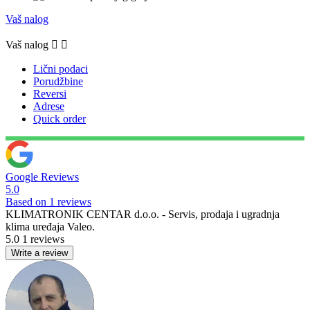
Vaš nalog
Vaš nalog


Lični podaci
Porudžbine
Reversi
Adrese
Quick order
Google Reviews
5.0
Based on 1 reviews
KLIMATRONIK CENTAR d.o.o. - Servis, prodaja i ugradnja
klima uređaja Valeo.
5.0
1 reviews
Write a review