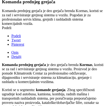
Komanda prednjeg grejača
Komanda prednjeg grejača je deo grejača brenda Kormas, koristi se
za rad i servisiranje grejnog sistema u vozilu. Pogodan je za
profesionalan servis klima, grejnih i rashladnih sistema
komercijalnih vozila.
Podeli
Podeli
Tweet
Pinterest
Opis
Detalji
Komanda prednjeg grejača
je deo grejača brenda
Kormas
, koristi
se za rad i servisiranje grejnog sistema u vozilu. Proizvod je deo
ponude Klimatronik Centar za profesionalno održavanje,
dijagnostiku i servisiranje sistema za klimatizaciju, grejanje i
rashladu u komercijalnim vozilima.
Koristi se u segmentu:
komande grejanja
. Zbog specifičnosti
ugradnje kod autobusa, kamiona, kombija, radnih mašina i
transportnih rashladnih sistema, pre poručivanja preporučujemo
proveru naziva proizvoda, kataloške/dobavljačke šifre, oznake sa