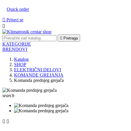
Quick order

Prijavi se


Pretraga
KATEGORIJE
BRENDOVI
Katalog
SHOP
ELEKTRIČNI DELOVI
KOMANDE GREJANJA
Komanda prednjeg grejača
search

