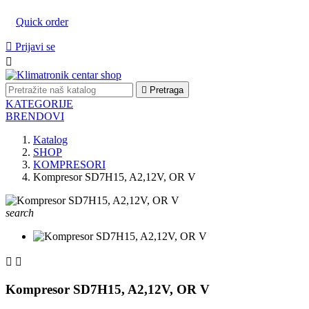
Quick order

Prijavi se


Pretraga
KATEGORIJE
BRENDOVI
Katalog
SHOP
KOMPRESORI
Kompresor SD7H15, A2,12V, OR V
search


Kompresor SD7H15, A2,12V, OR V