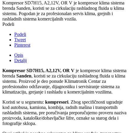
Kompresor SD7H15, A2,12V, OR V je kompresor klima sistema
brenda Sanden, koristi se za cirkulaciju rashladnog fluida u klima
sistemu. Pogodan je za profesionalan servis klima, grejnih i
rashladnih sistema komercijalnih vozila.
Podeli
Podeli
Tweet
Pinterest
Opis
Detalji
Kompresor SD7H15, A2,12V, OR V
je kompresor klima sistema
brenda
Sanden
, koristi se za cirkulaciju rashladnog fluida u klima
sistemu. Proizvod je deo ponude Klimatronik Centar za
profesionalno održavanje, dijagnostiku i servisiranje sistema za
klimatizaciju, grejanje i rashladu u komercijalnim vozilima.
Koristi se u segmentu:
kompresori
. Zbog specifičnosti ugradnje
kod autobusa, kamiona, kombija, radnih mašina i transportnih
rashladnih sistema, pre poručivanja preporučujemo proveru naziva
proizvoda, kataloške/dobavljačke šifre, oznake sa starog dela i
fotografije sklopa.