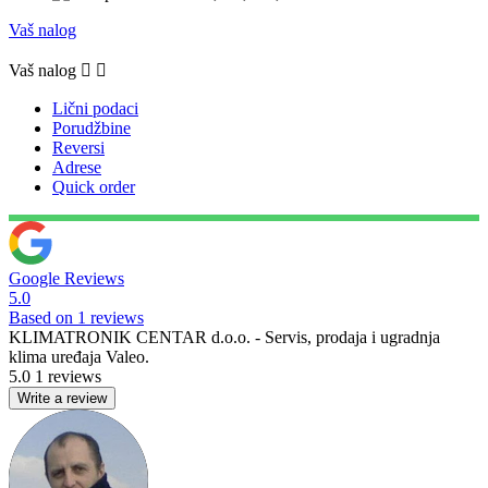
Vaš nalog
Vaš nalog


Lični podaci
Porudžbine
Reversi
Adrese
Quick order
Google Reviews
5.0
Based on 1 reviews
KLIMATRONIK CENTAR d.o.o. - Servis, prodaja i ugradnja
klima uređaja Valeo.
5.0
1 reviews
Write a review