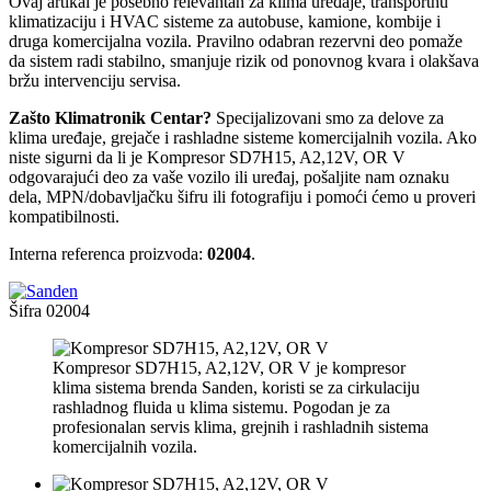
Ovaj artikal je posebno relevantan za klima uređaje, transportnu
klimatizaciju i HVAC sisteme za autobuse, kamione, kombije i
druga komercijalna vozila. Pravilno odabran rezervni deo pomaže
da sistem radi stabilno, smanjuje rizik od ponovnog kvara i olakšava
bržu intervenciju servisa.
Zašto Klimatronik Centar?
Specijalizovani smo za delove za
klima uređaje, grejače i rashladne sisteme komercijalnih vozila. Ako
niste sigurni da li je Kompresor SD7H15, A2,12V, OR V
odgovarajući deo za vaše vozilo ili uređaj, pošaljite nam oznaku
dela, MPN/dobavljačku šifru ili fotografiju i pomoći ćemo u proveri
kompatibilnosti.
Interna referenca proizvoda:
02004
.
Šifra
02004
Kompresor SD7H15, A2,12V, OR V je kompresor
klima sistema brenda Sanden, koristi se za cirkulaciju
rashladnog fluida u klima sistemu. Pogodan je za
profesionalan servis klima, grejnih i rashladnih sistema
komercijalnih vozila.