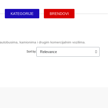
KATEGORIJE
BRENDOVI
 autobusima, kamionima i drugim komercijalnim vozilima.
Sort by: