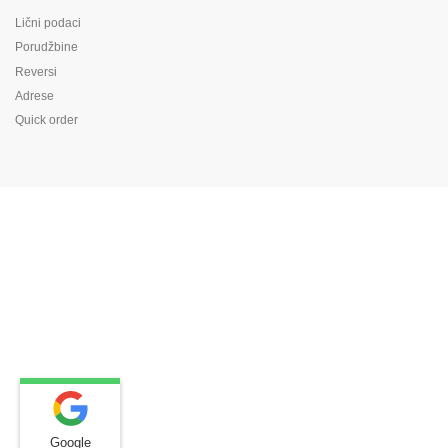
Lični podaci
Porudžbine
Reversi
Adrese
Quick order
Google