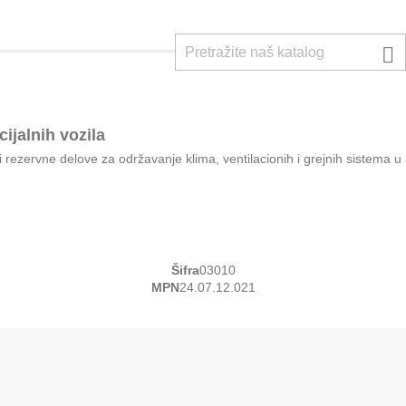

ijalnih vozila
ezervne delove za održavanje klima, ventilacionih i grejnih sistema u
Šifra
03010
MPN
24.07.12.021