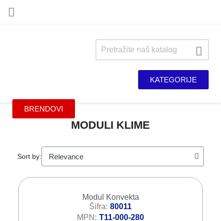


KATEGORIJE
BRENDOVI
MODULI KLIME
Sort by:
Modul Konvekta
Šifra
80011
MPN
T11-000-280