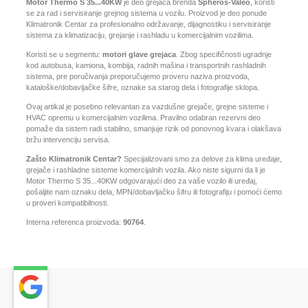
Motor Thermo S 35...40KW
je deo grejača brenda
Spheros-Valeo
, koristi
se za rad i servisiranje grejnog sistema u vozilu. Proizvod je deo ponude
Klimatronik Centar za profesionalno održavanje, dijagnostiku i servisiranje
sistema za klimatizaciju, grejanje i rashladu u komercijalnim vozilima.
Koristi se u segmentu:
motori glave grejaca
. Zbog specifičnosti ugradnje
kod autobusa, kamiona, kombija, radnih mašina i transportnih rashladnih
sistema, pre poručivanja preporučujemo proveru naziva proizvoda,
kataloške/dobavljačke šifre, oznake sa starog dela i fotografije sklopa.
Ovaj artikal je posebno relevantan za vazdušne grejače, grejne sisteme i
HVAC opremu u komercijalnim vozilima. Pravilno odabran rezervni deo
pomaže da sistem radi stabilno, smanjuje rizik od ponovnog kvara i olakšava
bržu intervenciju servisa.
Zašto Klimatronik Centar?
Specijalizovani smo za delove za klima uređaje,
grejače i rashladne sisteme komercijalnih vozila. Ako niste sigurni da li je
Motor Thermo S 35...40KW odgovarajući deo za vaše vozilo ili uređaj,
pošaljite nam oznaku dela, MPN/dobavljačku šifru ili fotografiju i pomoći ćemo
u proveri kompatibilnosti.
Interna referenca proizvoda:
90764
.