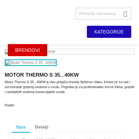

KATEGORIJE
BRENDOVI
MOTOR THERMO S 35...40KW
Motor Thermo S 35...40KW je deo grejača brenda Spheros-Valeo, koristi se za rad i
servisiranje grejnog sistema u vozilu. Pogodan je za profesionalan servis klima, grejnih
i rashladnih sistema komercijalnih vozila.
Podeli
Opis
Detalji