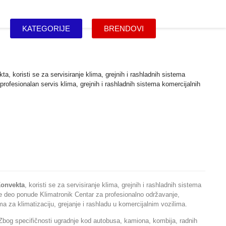
KATEGORIJE
BRENDOVI
a, koristi se za servisiranje klima, grejnih i rashladnih sistema
profesionalan servis klima, grejnih i rashladnih sistema komercijalnih
onvekta
, koristi se za servisiranje klima, grejnih i rashladnih sistema
je deo ponude Klimatronik Centar za profesionalno održavanje,
ema za klimatizaciju, grejanje i rashladu u komercijalnim vozilima.
 Zbog specifičnosti ugradnje kod autobusa, kamiona, kombija, radnih