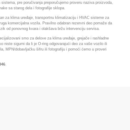
ih sistema, pre poručivanja preporučujemo proveru naziva proizvoda,
ake sa starog dela i fotografije sklopa.
tan za klima uređaje, transportnu klimatizaciju i HVAC sisteme za
ruga komercijalna vozila. Pravilno odabran rezervni deo pomaže da
rizik od ponovnog kvara i olakšava bržu intervenciju servisa.
cijalizovani smo za delove za klima uređaje, grejače i rashladne
o niste sigurni da li je O-ring odgovarajući deo za vaše vozilo ili
la, MPN/dobavljačku šifru ili fotografiju i pomoći ćemo u proveri
946
.