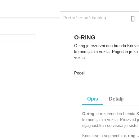

O-RING
O-ring je rezervni deo brenda Konvekt
komercijalnih vozila. Pogodan je za 
vozila.
Podeli
Opis
Detalji
O-ring
je rezervni deo brenda
K
komercijalnih vozila. Proizvod 
dijagnostiku i servisiranje sist
Koristi se u segmentu:
o ring
.