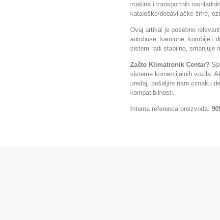
mašina i transportnih rashladn
kataloške/dobavljačke šifre, ozn
Ovaj artikal je posebno relevan
autobuse, kamione, kombije i d
sistem radi stabilno, smanjuje 
Zašto Klimatronik Centar?
Spe
sisteme komercijalnih vozila. Ak
uređaj, pošaljite nam oznaku de
kompatibilnosti.
Interna referenca proizvoda:
90