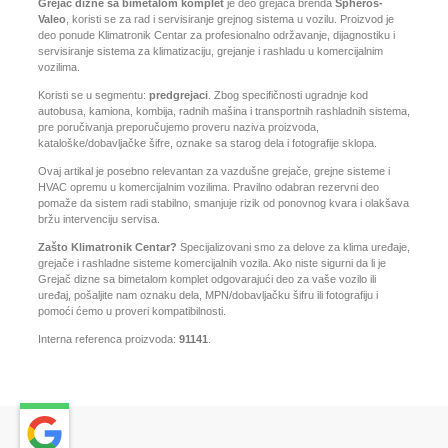
Grejač dizne sa bimetalom komplet
je deo grejača brenda
Spheros-
Valeo
, koristi se za rad i servisiranje grejnog sistema u vozilu. Proizvod je
deo ponude Klimatronik Centar za profesionalno održavanje, dijagnostiku i
servisiranje sistema za klimatizaciju, grejanje i rashladu u komercijalnim
vozilima.
Koristi se u segmentu:
predgrejaci
. Zbog specifičnosti ugradnje kod
autobusa, kamiona, kombija, radnih mašina i transportnih rashladnih sistema,
pre poručivanja preporučujemo proveru naziva proizvoda,
kataloške/dobavljačke šifre, oznake sa starog dela i fotografije sklopa.
Ovaj artikal je posebno relevantan za vazdušne grejače, grejne sisteme i
HVAC opremu u komercijalnim vozilima. Pravilno odabran rezervni deo
pomaže da sistem radi stabilno, smanjuje rizik od ponovnog kvara i olakšava
bržu intervenciju servisa.
Zašto Klimatronik Centar?
Specijalizovani smo za delove za klima uređaje,
grejače i rashladne sisteme komercijalnih vozila. Ako niste sigurni da li je
Grejač dizne sa bimetalom komplet odgovarajući deo za vaše vozilo ili
uređaj, pošaljite nam oznaku dela, MPN/dobavljačku šifru ili fotografiju i
pomoći ćemo u proveri kompatibilnosti.
Interna referenca proizvoda:
91141
.