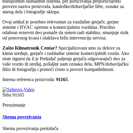
transportnih rashladnih sistema, pre poručivanja preporučujemo
proveru naziva proizvoda, kataloške/dobavljačke šifre, oznake sa
starog dela i fotografije sklopa.
Ovaj artikal je posebno relevantan za vazdušne grejače, grejne
sisteme i HVAC opremu u komercijalnim vozilima. Pravilno
odabran rezervni deo pomaže da sistem radi stabilno, smanjuje rizik
od ponovnog kvara i olakšava bržu intervenciju servisa.
Zašto Klimatronik Centar?
Specijalizovani smo za delove za
klima uređaje, grejače i rashladne sisteme komercijalnih vozila. Ako
niste sigurni da li je Prekidač paljenja grejača odgovarajući deo za
vaše vozilo ili uređaj, pošaljite nam oznaku dela, MPN/dobavljačku
šifru ili fotografiju i pomoći ćemo u proveri kompatibilnosti.
Interna referenca proizvoda:
91165
.
Šifra
91165
Preuzimanje
Shema povezivanja
Shema povezivanja prekidača