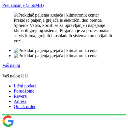
Preuzimanje (3.56MB)
Prekidač paljenja grejača je električni deo brenda
Spheros-Valeo, koristi se za upravljanje i napajanje
klima ili grejnog sistema. Pogodan je za profesionalan
servis klima, grejnih i rashladnih sistema komercijalnih
vozila.
Vaš nalog
Vaš nalog


Lični podaci
Porudžbine
Reversi
Adrese
Quick order