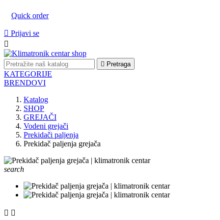
Quick order

Prijavi se


Pretraga
KATEGORIJE
BRENDOVI
Katalog
SHOP
GREJAČI
Vodeni grejači
Prekidači paljenja
Prekidač paljenja grejača
search

