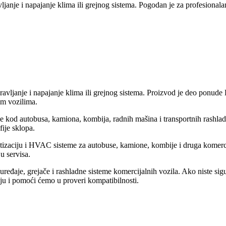
vljanje i napajanje klima ili grejnog sistema. Pogodan je za profesionala
upravljanje i napajanje klima ili grejnog sistema. Proizvod je deo ponud
nim vozilima.
je kod autobusa, kamiona, kombija, radnih mašina i transportnih rashla
fije sklopa.
matizaciju i HVAC sisteme za autobuse, kamione, kombije i druga komerc
u servisa.
eđaje, grejače i rashladne sisteme komercijalnih vozila. Ako niste sigur
iju i pomoći ćemo u proveri kompatibilnosti.