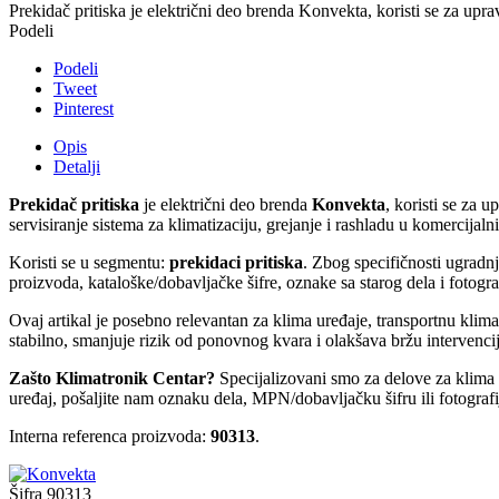
Prekidač pritiska je električni deo brenda Konvekta, koristi se za upra
Podeli
Podeli
Tweet
Pinterest
Opis
Detalji
Prekidač pritiska
je električni deo brenda
Konvekta
, koristi se za 
servisiranje sistema za klimatizaciju, grejanje i rashladu u komercijal
Koristi se u segmentu:
prekidaci pritiska
. Zbog specifičnosti ugradn
proizvoda, kataloške/dobavljačke šifre, oznake sa starog dela i fotogra
Ovaj artikal je posebno relevantan za klima uređaje, transportnu kli
stabilno, smanjuje rizik od ponovnog kvara i olakšava bržu intervencij
Zašto Klimatronik Centar?
Specijalizovani smo za delove za klima ur
uređaj, pošaljite nam oznaku dela, MPN/dobavljačku šifru ili fotograf
Interna referenca proizvoda:
90313
.
Šifra
90313