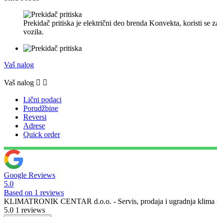
Prekidač pritiska je električni deo brenda Konvekta, koristi se z
vozila.
Vaš nalog
Vaš nalog


Lični podaci
Porudžbine
Reversi
Adrese
Quick order
Google Reviews
5.0
Based on 1 reviews
KLIMATRONIK CENTAR d.o.o. - Servis, prodaja i ugradnja klima u
5.0
1 reviews