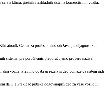
n servis klima, grejnih i rashladnih sistema komercijalnih vozila.
e Klimatronik Centar za profesionalno održavanje, dijagnostiku i
dnih sistema, pre poručivanja preporučujemo proveru naziva
ijalna vozila. Pravilno odabran rezervni deo pomaže da sistem radi
ni da li je Prekidač pritiska odgovarajući deo za vaše vozilo ili