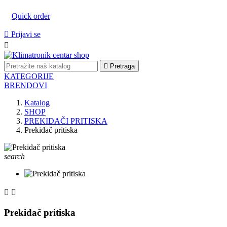
Quick order

Prijavi se


Pretraga
KATEGORIJE
BRENDOVI
Katalog
SHOP
PREKIDAČI PRITISKA
Prekidač pritiska
search


Prekidač pritiska