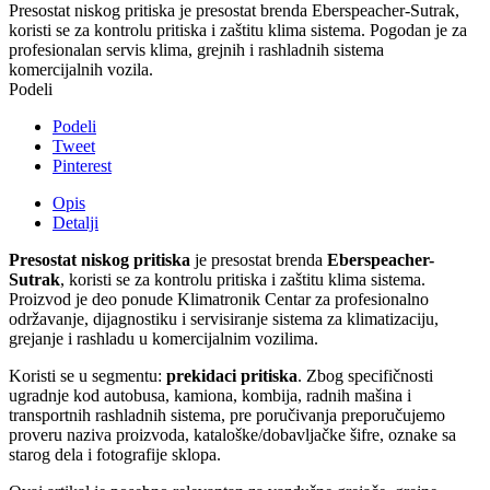
Presostat niskog pritiska je presostat brenda Eberspeacher-Sutrak,
koristi se za kontrolu pritiska i zaštitu klima sistema. Pogodan je za
profesionalan servis klima, grejnih i rashladnih sistema
komercijalnih vozila.
Podeli
Podeli
Tweet
Pinterest
Opis
Detalji
Presostat niskog pritiska
je presostat brenda
Eberspeacher-
Sutrak
, koristi se za kontrolu pritiska i zaštitu klima sistema.
Proizvod je deo ponude Klimatronik Centar za profesionalno
održavanje, dijagnostiku i servisiranje sistema za klimatizaciju,
grejanje i rashladu u komercijalnim vozilima.
Koristi se u segmentu:
prekidaci pritiska
. Zbog specifičnosti
ugradnje kod autobusa, kamiona, kombija, radnih mašina i
transportnih rashladnih sistema, pre poručivanja preporučujemo
proveru naziva proizvoda, kataloške/dobavljačke šifre, oznake sa
starog dela i fotografije sklopa.