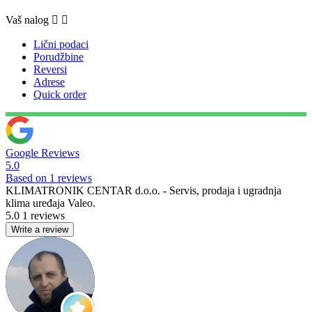
Vaš nalog


Lični podaci
Porudžbine
Reversi
Adrese
Quick order
Google Reviews
5.0
Based on 1 reviews
KLIMATRONIK CENTAR d.o.o. - Servis, prodaja i ugradnja
klima uređaja Valeo.
5.0
1 reviews
Write a review