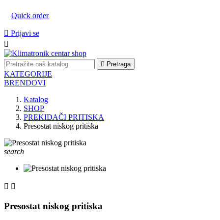
Quick order

Prijavi se


Pretraga
KATEGORIJE
BRENDOVI
Katalog
SHOP
PREKIDAČI PRITISKA
Presostat niskog pritiska
search


Presostat niskog pritiska