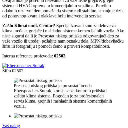
Ovaj artikal je posebno relevantan za vazdušne grejače, grejne
sisteme i HVAC opremu u komercijalnim vozilima. Pravilno
odabran rezervni deo pomaže da sistem radi stabilno, smanjuje rizik
od ponovnog kvara i olakšava bržu intervenciju servisa.
Zašto Klimatronik Centar?
Specijalizovani smo za delove za
klima uređaje, grejače i rashladne sisteme komercijalnih vozila. Ako
niste sigurni da li je Presostat niskog pritiska odgovarajući deo za
vaše vozilo ili uređaj, pošaljite nam oznaku dela, MPN/dobavljačku
šifru ili fotografiju i pomoći ćemo u proveri kompatibilnosti.
Interna referenca proizvoda:
02502
.
Šifra
02502
Presostat niskog pritiska je presostat brenda
Eberspeacher-Sutrak, koristi se za kontrolu pritiska i
zaštitu klima sistema. Pogodan je za profesionalan
servis klima, grejnih i rashladnih sistema komercijalnih
vozila.
Vaš nalog