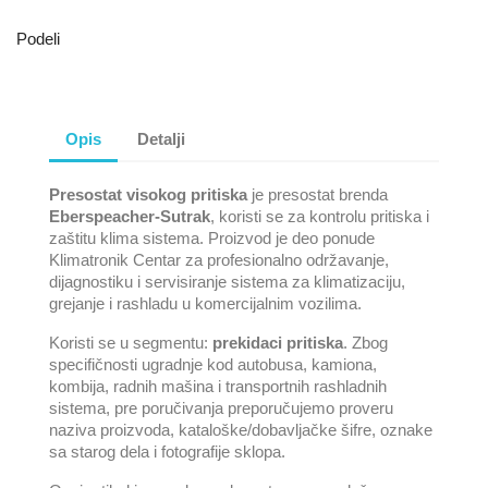
Podeli
Opis
Detalji
Presostat visokog pritiska
je presostat brenda
Eberspeacher-Sutrak
, koristi se za kontrolu pritiska i
zaštitu klima sistema. Proizvod je deo ponude
Klimatronik Centar za profesionalno održavanje,
dijagnostiku i servisiranje sistema za klimatizaciju,
grejanje i rashladu u komercijalnim vozilima.
Koristi se u segmentu:
prekidaci pritiska
. Zbog
specifičnosti ugradnje kod autobusa, kamiona,
kombija, radnih mašina i transportnih rashladnih
sistema, pre poručivanja preporučujemo proveru
naziva proizvoda, kataloške/dobavljačke šifre, oznake
sa starog dela i fotografije sklopa.