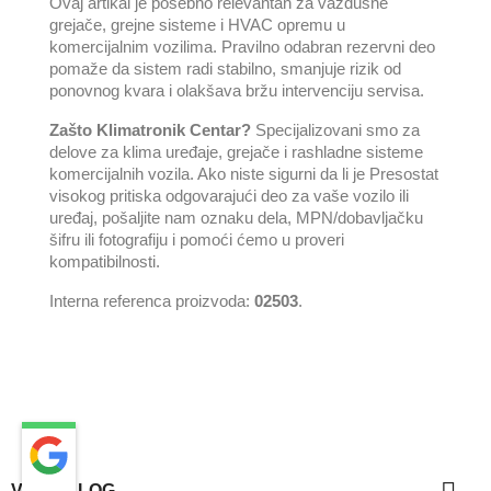
Ovaj artikal je posebno relevantan za vazdušne
grejače, grejne sisteme i HVAC opremu u
komercijalnim vozilima. Pravilno odabran rezervni deo
pomaže da sistem radi stabilno, smanjuje rizik od
ponovnog kvara i olakšava bržu intervenciju servisa.
Zašto Klimatronik Centar?
Specijalizovani smo za
delove za klima uređaje, grejače i rashladne sisteme
komercijalnih vozila. Ako niste sigurni da li je Presostat
visokog pritiska odgovarajući deo za vaše vozilo ili
uređaj, pošaljite nam oznaku dela, MPN/dobavljačku
šifru ili fotografiju i pomoći ćemo u proveri
kompatibilnosti.
Interna referenca proizvoda:
02503
.
VAŠ NALOG