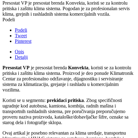
Presostat VP je presostat brenda Konvekta, koristi se za kontrolu
pritiska i zaštitu klima sistema. Pogodan je za profesionalan servis
klima, grejnih i rashladnih sistema komercijalnih vozila.
Podeli
Podeli
Tweet
Pinterest
Opis
Detalji
Presostat VP
je presostat brenda
Konvekta
, koristi se za kontrolu
pritiska i zaštitu klima sistema. Proizvod je deo ponude Klimatronik
Centar za profesionalno održavanje, dijagnostiku i servisiranje
sistema za klimatizaciju, grejanje i rashladu u komercijalnim
vozilima.
Koristi se u segmentu:
prekidaci pritiska
. Zbog specifičnosti
ugradnje kod autobusa, kamiona, kombija, radnih mašina i
transportnih rashladnih sistema, pre poručivanja preporučujemo
proveru naziva proizvoda, kataloške/dobavljačke šifre, oznake sa
starog dela i fotografije sklopa.
Ovaj artikal je posebno relevantan za klima uređaje, transportnu