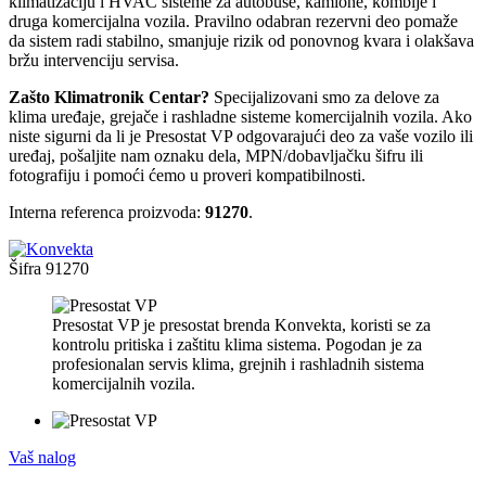
klimatizaciju i HVAC sisteme za autobuse, kamione, kombije i
druga komercijalna vozila. Pravilno odabran rezervni deo pomaže
da sistem radi stabilno, smanjuje rizik od ponovnog kvara i olakšava
bržu intervenciju servisa.
Zašto Klimatronik Centar?
Specijalizovani smo za delove za
klima uređaje, grejače i rashladne sisteme komercijalnih vozila. Ako
niste sigurni da li je Presostat VP odgovarajući deo za vaše vozilo ili
uređaj, pošaljite nam oznaku dela, MPN/dobavljačku šifru ili
fotografiju i pomoći ćemo u proveri kompatibilnosti.
Interna referenca proizvoda:
91270
.
Šifra
91270
Presostat VP je presostat brenda Konvekta, koristi se za
kontrolu pritiska i zaštitu klima sistema. Pogodan je za
profesionalan servis klima, grejnih i rashladnih sistema
komercijalnih vozila.
Vaš nalog