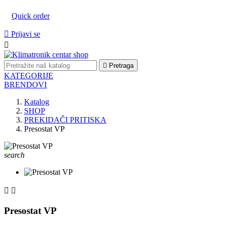
Quick order

Prijavi se


Pretraga
KATEGORIJE
BRENDOVI
Katalog
SHOP
PREKIDAČI PRITISKA
Presostat VP
search


Presostat VP