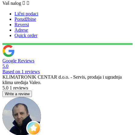
Vaš nalog


Lični podaci
Porudžbine
Reversi
Adrese
Quick order
Google Reviews
5.0
Based on 1 reviews
KLIMATRONIK CENTAR d.o.o. - Servis, prodaja i ugradnja
klima uređaja Valeo.
5.0
1 reviews
Write a review