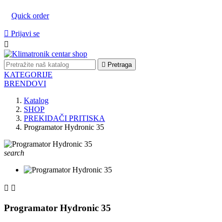
Quick order

Prijavi se


Pretraga
KATEGORIJE
BRENDOVI
Katalog
SHOP
PREKIDAČI PRITISKA
Programator Hydronic 35
search


Programator Hydronic 35