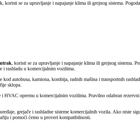
koristi se za upravljanje i napajanje klima ili grejnog sistema. Pogodan
utrak
, koristi se za upravljanje i napajanje klima ili grejnog sistema.
nje i rashladu u komercijalnim vozilima.
je kod autobusa, kamiona, kombija, radnih mašina i transportnih rashla
fije sklopa.
eme i HVAC opremu u komercijalnim vozilima. Pravilno odabran rezervni
ređaje, grejače i rashladne sisteme komercijalnih vozila. Ako niste si
rafiju i pomoći ćemo u proveri kompatibilnosti.