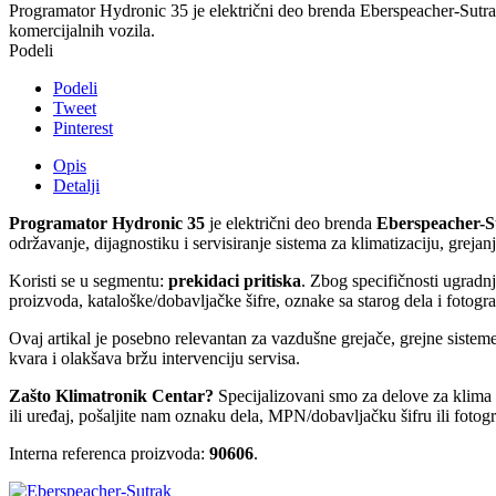
Programator Hydronic 35 je električni deo brenda Eberspeacher-Sutrak, 
komercijalnih vozila.
Podeli
Podeli
Tweet
Pinterest
Opis
Detalji
Programator Hydronic 35
je električni deo brenda
Eberspeacher-S
održavanje, dijagnostiku i servisiranje sistema za klimatizaciju, greja
Koristi se u segmentu:
prekidaci pritiska
. Zbog specifičnosti ugradn
proizvoda, kataloške/dobavljačke šifre, oznake sa starog dela i fotogra
Ovaj artikal je posebno relevantan za vazdušne grejače, grejne sist
kvara i olakšava bržu intervenciju servisa.
Zašto Klimatronik Centar?
Specijalizovani smo za delove za klima u
ili uređaj, pošaljite nam oznaku dela, MPN/dobavljačku šifru ili fotog
Interna referenca proizvoda:
90606
.