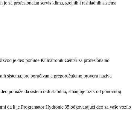
 je za profesionalan servis klima, grejnih i rashladnih sistema
 Proizvod je deo ponude Klimatronik Centar za profesionalno
dnih sistema, pre poručivanja preporučujemo proveru naziva
 deo pomaže da sistem radi stabilno, smanjuje rizik od ponovnog
gurni da li je Programator Hydronic 35 odgovarajući deo za vaše vozilo