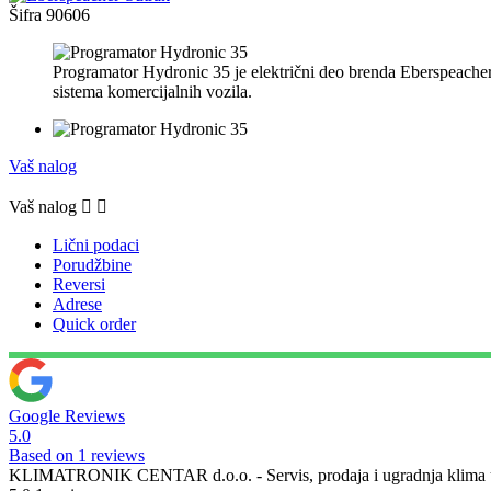
Šifra
90606
Programator Hydronic 35 je električni deo brenda Eberspeacher-Su
sistema komercijalnih vozila.
Vaš nalog
Vaš nalog


Lični podaci
Porudžbine
Reversi
Adrese
Quick order
Google Reviews
5.0
Based on 1 reviews
KLIMATRONIK CENTAR d.o.o. - Servis, prodaja i ugradnja klima u