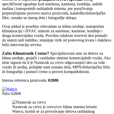
specifičnosti ugradnje kod autobusa, kamiona, kombija, radnih
mašina i transportnih rashladnih sistema, pre poručivanja
preporučujemo proveru naziva proizvoda, kataloške/dobavljačke
šifre, oznake sa starog dela i fotografije sklopa.
Ovaj artikal je posebno relevantan za klima uređaje, transportnu
klimatizaciju i HVAC sisteme za autobuse, kamione, kombije i
druga komercijalna vozila. Pravilno odabran rezervni deo pomaže
da sistem radi stabilno, smanjuje rizik od ponovnog kvara i olakšava
bržu intervenciju servisa.
Zašto Klimatronik Centar?
Specijalizovani smo za delove za
klima uređaje, grejače i rashladne sisteme komercijalnih vozila. Ako
niste sigurni da li je Nastavak za crevo odgovarajući deo za vaše
vozilo ili uređaj, pošaljite nam oznaku dela, MPN/dobavljačku šifru
ili fotografiju i pomoći ćemo u proveri kompatibilnosti.
Interna referenca proizvoda:
02808
.
Šifra
02808
Nastavak za crevo je crevo/cev klima sistema brenda
Waeco, koristi se za povezivanje delova rashladnog