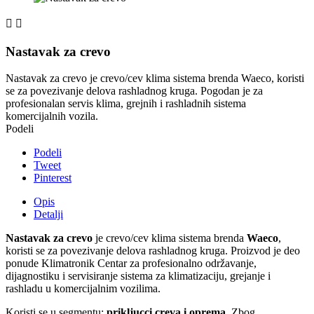


Nastavak za crevo
Nastavak za crevo je crevo/cev klima sistema brenda Waeco, koristi
se za povezivanje delova rashladnog kruga. Pogodan je za
profesionalan servis klima, grejnih i rashladnih sistema
komercijalnih vozila.
Podeli
Podeli
Tweet
Pinterest
Opis
Detalji
Nastavak za crevo
je crevo/cev klima sistema brenda
Waeco
,
koristi se za povezivanje delova rashladnog kruga. Proizvod je deo
ponude Klimatronik Centar za profesionalno održavanje,
dijagnostiku i servisiranje sistema za klimatizaciju, grejanje i
rashladu u komercijalnim vozilima.
Koristi se u segmentu:
prikljucci creva i oprema
. Zbog