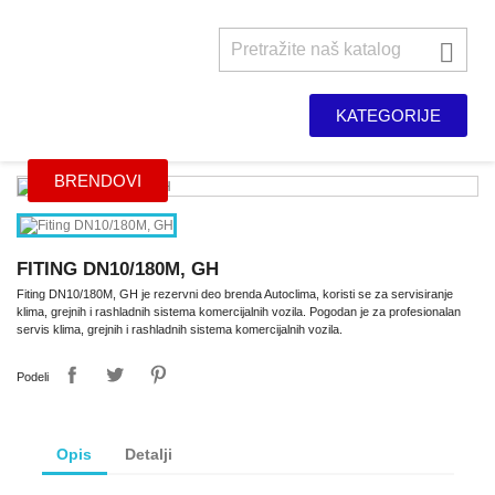

KATEGORIJE
BRENDOVI
FITING DN10/180M, GH
Fiting DN10/180M, GH je rezervni deo brenda Autoclima, koristi se za servisiranje
klima, grejnih i rashladnih sistema komercijalnih vozila. Pogodan je za profesionalan
servis klima, grejnih i rashladnih sistema komercijalnih vozila.
Podeli
Opis
Detalji