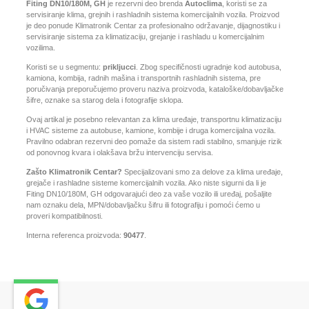
Fiting DN10/180M, GH
je rezervni deo brenda
Autoclima
, koristi se za
servisiranje klima, grejnih i rashladnih sistema komercijalnih vozila. Proizvod
je deo ponude Klimatronik Centar za profesionalno održavanje, dijagnostiku i
servisiranje sistema za klimatizaciju, grejanje i rashladu u komercijalnim
vozilima.
Koristi se u segmentu:
prikljucci
. Zbog specifičnosti ugradnje kod autobusa,
kamiona, kombija, radnih mašina i transportnih rashladnih sistema, pre
poručivanja preporučujemo proveru naziva proizvoda, kataloške/dobavljačke
šifre, oznake sa starog dela i fotografije sklopa.
Ovaj artikal je posebno relevantan za klima uređaje, transportnu klimatizaciju
i HVAC sisteme za autobuse, kamione, kombije i druga komercijalna vozila.
Pravilno odabran rezervni deo pomaže da sistem radi stabilno, smanjuje rizik
od ponovnog kvara i olakšava bržu intervenciju servisa.
Zašto Klimatronik Centar?
Specijalizovani smo za delove za klima uređaje,
grejače i rashladne sisteme komercijalnih vozila. Ako niste sigurni da li je
Fiting DN10/180M, GH odgovarajući deo za vaše vozilo ili uređaj, pošaljite
nam oznaku dela, MPN/dobavljačku šifru ili fotografiju i pomoći ćemo u
proveri kompatibilnosti.
Interna referenca proizvoda:
90477
.