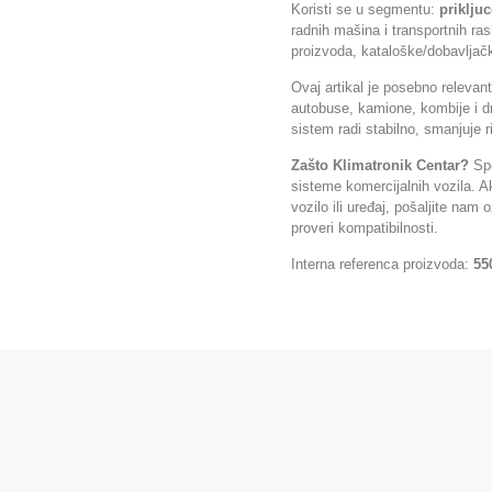
Koristi se u segmentu:
prikljuc
radnih mašina i transportnih ra
proizvoda, kataloške/dobavljačke
Ovaj artikal je posebno relevan
autobuse, kamione, kombije i d
sistem radi stabilno, smanjuje 
Zašto Klimatronik Centar?
Spe
sisteme komercijalnih vozila. A
vozilo ili uređaj, pošaljite nam
proveri kompatibilnosti.
Interna referenca proizvoda:
55