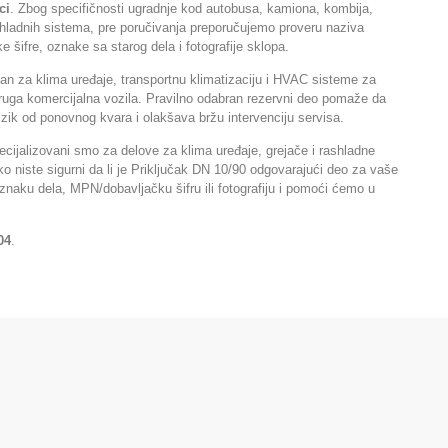
ci
. Zbog specifičnosti ugradnje kod autobusa, kamiona, kombija,
shladnih sistema, pre poručivanja preporučujemo proveru naziva
 šifre, oznake sa starog dela i fotografije sklopa.
tan za klima uređaje, transportnu klimatizaciju i HVAC sisteme za
ruga komercijalna vozila. Pravilno odabran rezervni deo pomaže da
rizik od ponovnog kvara i olakšava bržu intervenciju servisa.
cijalizovani smo za delove za klima uređaje, grejače i rashladne
ko niste sigurni da li je Priključak DN 10/90 odgovarajući deo za vaše
 oznaku dela, MPN/dobavljačku šifru ili fotografiju i pomoći ćemo u
04
.