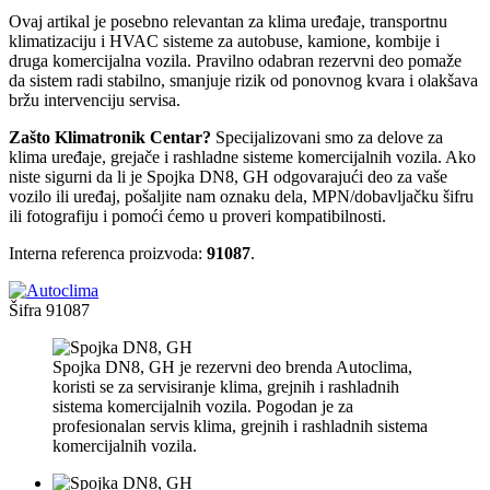
Ovaj artikal je posebno relevantan za klima uređaje, transportnu
klimatizaciju i HVAC sisteme za autobuse, kamione, kombije i
druga komercijalna vozila. Pravilno odabran rezervni deo pomaže
da sistem radi stabilno, smanjuje rizik od ponovnog kvara i olakšava
bržu intervenciju servisa.
Zašto Klimatronik Centar?
Specijalizovani smo za delove za
klima uređaje, grejače i rashladne sisteme komercijalnih vozila. Ako
niste sigurni da li je Spojka DN8, GH odgovarajući deo za vaše
vozilo ili uređaj, pošaljite nam oznaku dela, MPN/dobavljačku šifru
ili fotografiju i pomoći ćemo u proveri kompatibilnosti.
Interna referenca proizvoda:
91087
.
Šifra
91087
Spojka DN8, GH je rezervni deo brenda Autoclima,
koristi se za servisiranje klima, grejnih i rashladnih
sistema komercijalnih vozila. Pogodan je za
profesionalan servis klima, grejnih i rashladnih sistema
komercijalnih vozila.