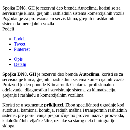
Spojka DN8, GH je rezervni deo brenda Autoclima, koristi se za
servisiranje klima, grejnih i rashladnih sistema komercijalnih vozila.
Pogodan je za profesionalan servis klima, grejnih i rashladnih
sistema komercijalnih vozila.
Podeli
Podeli
Tweet
Pinterest
Opis
Detalji
Spojka DN8, GH
je rezervni deo brenda
Autoclima
, koristi se za
servisiranje klima, grejnih i rashladnih sistema komercijalnih vozila.
Proizvod je deo ponude Klimatronik Centar za profesionalno
održavanje, dijagnostiku i servisiranje sistema za klimatizaciju,
grejanje i rashladu u komercijalnim vozilima.
Koristi se u segmentu:
prikljucci
. Zbog specifičnosti ugradnje kod
autobusa, kamiona, kombija, radnih mašina i transportnih rashladnih
sistema, pre poručivanja preporučujemo proveru naziva proizvoda,
kataloške/dobavljačke šifre, oznake sa starog dela i fotografije
sklopa.