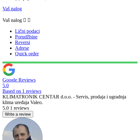
Vaš nalog
Vaš nalog


Lični podaci
Porudžbine
Reversi
Adrese
Quick order
Google Reviews
5.0
Based on 1 reviews
KLIMATRONIK CENTAR d.o.o. - Servis, prodaja i ugradnja
klima uređaja Valeo.
5.0
1 reviews
Write a review