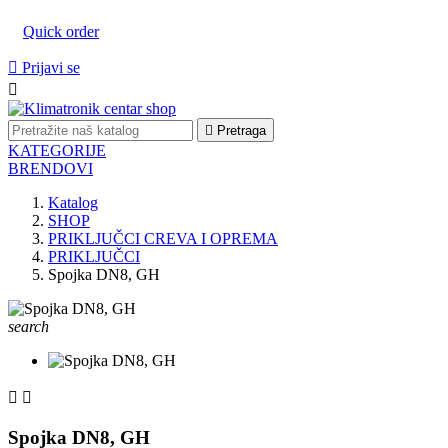
Quick order

Prijavi se


Pretraga
KATEGORIJE
BRENDOVI
Katalog
SHOP
PRIKLJUČCI CREVA I OPREMA
PRIKLJUČCI
Spojka DN8, GH
search


Spojka DN8, GH