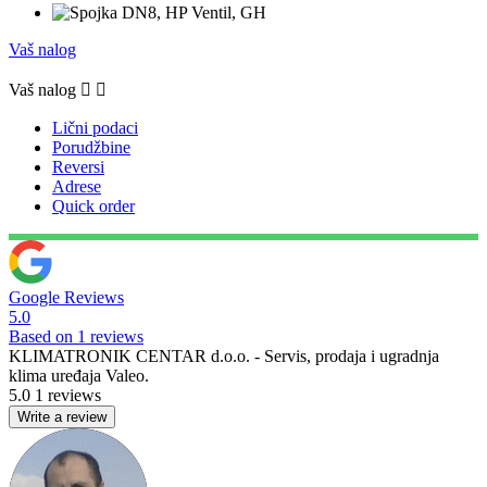
Vaš nalog
Vaš nalog


Lični podaci
Porudžbine
Reversi
Adrese
Quick order
Google Reviews
5.0
Based on 1 reviews
KLIMATRONIK CENTAR d.o.o. - Servis, prodaja i ugradnja
klima uređaja Valeo.
5.0
1 reviews
Write a review