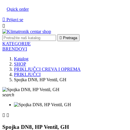
Quick order

Prijavi se


Pretraga
KATEGORIJE
BRENDOVI
Katalog
SHOP
PRIKLJUČCI CREVA I OPREMA
PRIKLJUČCI
Spojka DN8, HP Ventil, GH
search


Spojka DN8, HP Ventil, GH