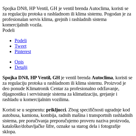
Spojka DN8, HP Ventil, GH je ventil brenda Autoclima, koristi se
za regulaciju protoka u rashladnom ili klima sistemu. Pogodan je za
profesionalan servis klima, grejnih i rashladnih sistema
komercijalnih vozila.
Podeli
Podeli
Tweet
Pinterest
Opis
Detalji
Spojka DN8, HP Ventil, GH
je ventil brenda
Autoclima
, koristi se
za regulaciju protoka u rashladnom ili klima sistemu. Proizvod je
deo ponude Klimatronik Centar za profesionalno održavanje,
dijagnostiku i servisiranje sistema za klimatizaciju, grejanje i
rashladu u komercijalnim vozilima.
Koristi se u segmentu:
prikljucci
. Zbog specifičnosti ugradnje kod
autobusa, kamiona, kombija, radnih mašina i transportnih rashladnih
sistema, pre poručivanja preporučujemo proveru naziva proizvoda,
kataloške/dobavljačke šifre, oznake sa starog dela i fotografije
sklopa.