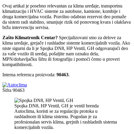
Ovaj artikal je posebno relevantan za klima uređaje, transportnu
klimatizaciju i HVAC sisteme za autobuse, kamione, kombije i
druga komercijalna vozila. Pravilno odabran rezervni deo pomaže
da sistem radi stabilno, smanjuje rizik od ponovnog kvara i olakšava
bržu intervenciju servisa.
Zašto Klimatronik Centar?
Specijalizovani smo za delove za
klima uređaje, grejače i rashladne sisteme komercijalnih vozila. Ako
niste sigurni da li je Spojka DN8, HP Ventil, GH odgovarajući deo
za vaše vozilo ili uređaj, pošaljite nam oznaku dela,
MPN/dobavljačku šifru ili fotografiju i pomoći ćemo u proveri
kompatibilnosti.
Interna referenca proizvoda:
90463
.
Šifra
90463
Spojka DN8, HP Ventil, GH je ventil brenda
Autoclima, koristi se za regulaciju protoka u
rashladnom ili klima sistemu. Pogodan je za
profesionalan servis klima, grejnih i rashladnih sistema
komercijalnih vozila.