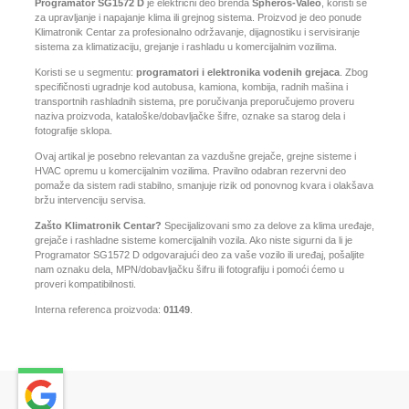
Programator SG1572 D
je električni deo brenda
Spheros-Valeo
, koristi se
za upravljanje i napajanje klima ili grejnog sistema. Proizvod je deo ponude
Klimatronik Centar za profesionalno održavanje, dijagnostiku i servisiranje
sistema za klimatizaciju, grejanje i rashladu u komercijalnim vozilima.
Koristi se u segmentu:
programatori i elektronika vodenih grejaca
. Zbog
specifičnosti ugradnje kod autobusa, kamiona, kombija, radnih mašina i
transportnih rashladnih sistema, pre poručivanja preporučujemo proveru
naziva proizvoda, kataloške/dobavljačke šifre, oznake sa starog dela i
fotografije sklopa.
Ovaj artikal je posebno relevantan za vazdušne grejače, grejne sisteme i
HVAC opremu u komercijalnim vozilima. Pravilno odabran rezervni deo
pomaže da sistem radi stabilno, smanjuje rizik od ponovnog kvara i olakšava
bržu intervenciju servisa.
Zašto Klimatronik Centar?
Specijalizovani smo za delove za klima uređaje,
grejače i rashladne sisteme komercijalnih vozila. Ako niste sigurni da li je
Programator SG1572 D odgovarajući deo za vaše vozilo ili uređaj, pošaljite
nam oznaku dela, MPN/dobavljačku šifru ili fotografiju i pomoći ćemo u
proveri kompatibilnosti.
Interna referenca proizvoda:
01149
.