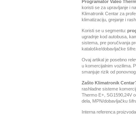
Programator Valeo Ther
koristi se za upravljanje i 
Klimatronik Centar za profe
klimatizaciju, grejanje i ra
Koristi se u segmentu:
prog
ugradnje kod autobusa, kami
sistema, pre poručivanja p
kataloške/dobavljačke šifre,
Ovaj artikal je posebno re
u komercijalnim vozilima. P
smanjuje rizik od ponovnog 
Zašto Klimatronik Centar
rashladne sisteme komercija
Thermo E+, SG1590,24V odgo
dela, MPN/dobavljačku šifru 
Interna referenca proizvod