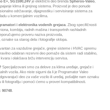
mo E+, SG1590,24V
je električni deo brenda
Spheros-Valeo
,
napajanje klima ili grejnog sistema. Proizvod je deo ponude
sionalno održavanje, dijagnostiku i servisiranje sistema za
shladu u komercijalnim vozilima.
ramatori i elektronika vodenih grejaca
. Zbog specifičnosti
ona, kombija, radnih mašina i transportnih rashladnih
reporučujemo proveru naziva proizvoda,
 oznake sa starog dela i fotografije sklopa.
levantan za vazdušne grejače, grejne sisteme i HVAC opremu
ravilno odabran rezervni deo pomaže da sistem radi stabilno,
kvara i olakšava bržu intervenciju servisa.
?
Specijalizovani smo za delove za klima uređaje, grejače i
lnih vozila. Ako niste sigurni da li je Programator Valeo
varajući deo za vaše vozilo ili uređaj, pošaljite nam oznaku
ili fotografiju i pomoći ćemo u proveri kompatibilnosti.
a:
90748
.