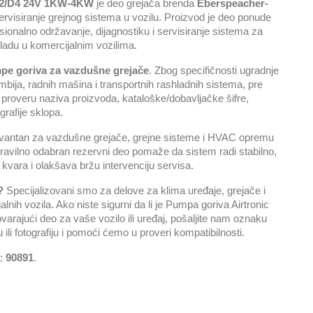
 D2/D4 24V 1KW-4KW
je deo grejača brenda
Eberspeacher-
 servisiranje grejnog sistema u vozilu. Proizvod je deo ponude
sionalno održavanje, dijagnostiku i servisiranje sistema za
shladu u komercijalnim vozilima.
pe goriva za vazdušne grejače
. Zbog specifičnosti ugradnje
ija, radnih mašina i transportnih rashladnih sistema, pre
proveru naziva proizvoda, kataloške/dobavljačke šifre,
grafije sklopa.
levantan za vazdušne grejače, grejne sisteme i HVAC opremu
ravilno odabran rezervni deo pomaže da sistem radi stabilno,
kvara i olakšava bržu intervenciju servisa.
?
Specijalizovani smo za delove za klima uređaje, grejače i
nih vozila. Ako niste sigurni da li je Pumpa goriva Airtronic
jući deo za vaše vozilo ili uređaj, pošaljite nam oznaku
ili fotografiju i pomoći ćemo u proveri kompatibilnosti.
a:
90891
.