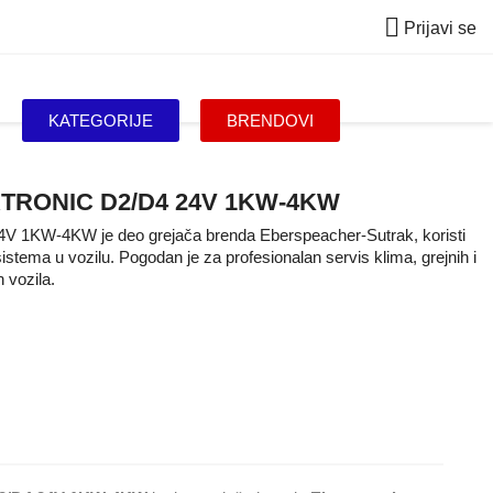

Prijavi se
KATEGORIJE
BRENDOVI
TRONIC D2/D4 24V 1KW-4KW
4V 1KW-4KW je deo grejača brenda Eberspeacher-Sutrak, koristi
sistema u vozilu. Pogodan je za profesionalan servis klima, grejnih i
 vozila.