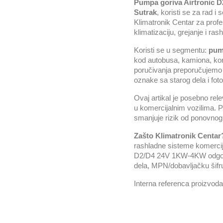
Pumpa goriva Airtronic
Sutrak
, koristi se za rad i
Klimatronik Centar za profe
klimatizaciju, grejanje i ra
Koristi se u segmentu:
pum
kod autobusa, kamiona, komb
poručivanja preporučujemo 
oznake sa starog dela i foto
Ovaj artikal je posebno re
u komercijalnim vozilima. P
smanjuje rizik od ponovnog 
Zašto Klimatronik Centar
rashladne sisteme komercijal
D2/D4 24V 1KW-4KW odgovara
dela, MPN/dobavljačku šifru 
Interna referenca proizvod