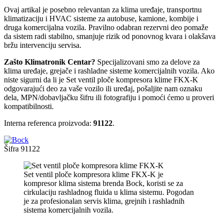
Ovaj artikal je posebno relevantan za klima uređaje, transportnu
klimatizaciju i HVAC sisteme za autobuse, kamione, kombije i
druga komercijalna vozila. Pravilno odabran rezervni deo pomaže
da sistem radi stabilno, smanjuje rizik od ponovnog kvara i olakšava
bržu intervenciju servisa.
Zašto Klimatronik Centar?
Specijalizovani smo za delove za
klima uređaje, grejače i rashladne sisteme komercijalnih vozila. Ako
niste sigurni da li je Set ventil ploče kompresora klime FKX-K
odgovarajući deo za vaše vozilo ili uređaj, pošaljite nam oznaku
dela, MPN/dobavljačku šifru ili fotografiju i pomoći ćemo u proveri
kompatibilnosti.
Interna referenca proizvoda:
91122
.
Šifra
91122
Set ventil ploče kompresora klime FKX-K je
kompresor klima sistema brenda Bock, koristi se za
cirkulaciju rashladnog fluida u klima sistemu. Pogodan
je za profesionalan servis klima, grejnih i rashladnih
sistema komercijalnih vozila.