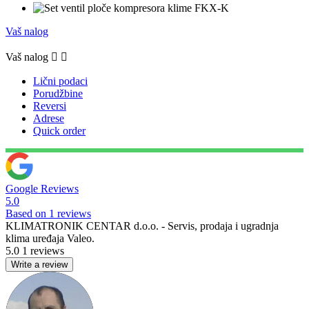
Vaš nalog
Vaš nalog


Lični podaci
Porudžbine
Reversi
Adrese
Quick order
Google Reviews
5.0
Based on 1 reviews
KLIMATRONIK CENTAR d.o.o. - Servis, prodaja i ugradnja
klima uređaja Valeo.
5.0
1 reviews
Write a review