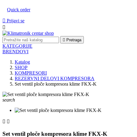
Quick order

Prijavi se


Pretraga
KATEGORIJE
BRENDOVI
Katalog
SHOP
KOMPRESORI
REZERVNI DELOVI KOMPRESORA
Set ventil ploče kompresora klime FKX-K
search


Set ventil ploče kompresora klime FKX-K