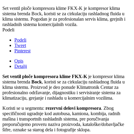
Set ventil ploče kompresora klime FKX-K je kompresor klima
sistema brenda Bock, koristi se za cirkulaciju rashladnog fluida u
klima sistemu. Pogodan je za profesionalan servis klima, grejnih i
rashladnih sistema komercijalnih vozila.
Podeli
Podeli
Tweet
Pinterest
Opis
Detalji
Set ventil ploče kompresora klime FKX-K
je kompresor klima
sistema brenda
Bock
, koristi se za cirkulaciju rashladnog fluida u
klima sistemu. Proizvod je deo ponude Klimatronik Centar za
profesionalno održavanje, dijagnostiku i servisiranje sistema za
klimatizaciju, grejanje i rashladu u komercijalnim vozilima.
Koristi se u segmentu:
rezervni delovi kompresora
. Zbog
specifičnosti ugradnje kod autobusa, kamiona, kombija, radnih
mašina i transportnih rashladnih sistema, pre poručivanja
preporučujemo proveru naziva proizvoda, kataloške/dobavljačke
šifre, oznake sa starog dela i fotografije sklopa.