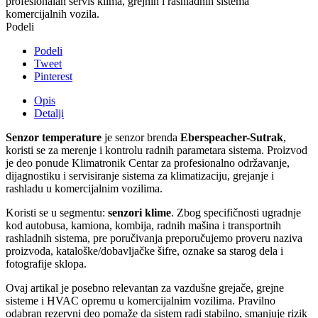
profesionalan servis klima, grejnih i rashladnih sistema
komercijalnih vozila.
Podeli
Podeli
Tweet
Pinterest
Opis
Detalji
Senzor temperature
je senzor brenda
Eberspeacher-Sutrak
,
koristi se za merenje i kontrolu radnih parametara sistema. Proizvod
je deo ponude Klimatronik Centar za profesionalno održavanje,
dijagnostiku i servisiranje sistema za klimatizaciju, grejanje i
rashladu u komercijalnim vozilima.
Koristi se u segmentu:
senzori klime
. Zbog specifičnosti ugradnje
kod autobusa, kamiona, kombija, radnih mašina i transportnih
rashladnih sistema, pre poručivanja preporučujemo proveru naziva
proizvoda, kataloške/dobavljačke šifre, oznake sa starog dela i
fotografije sklopa.
Ovaj artikal je posebno relevantan za vazdušne grejače, grejne
sisteme i HVAC opremu u komercijalnim vozilima. Pravilno
odabran rezervni deo pomaže da sistem radi stabilno, smanjuje rizik