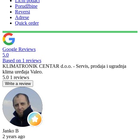
Lični podaci
Porudžbine
Reversi
Adrese
Quick order
Google Reviews
5.0
Based on 1 reviews
KLIMATRONIK CENTAR d.o.o. - Servis, prodaja i ugradnja
klima uređaja Valeo.
5.0
1 reviews
Write a review
Janko B
2 years ago