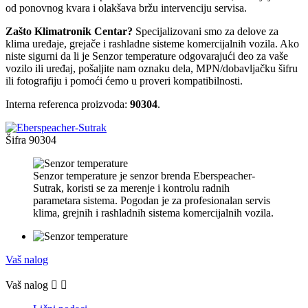
od ponovnog kvara i olakšava bržu intervenciju servisa.
Zašto Klimatronik Centar?
Specijalizovani smo za delove za
klima uređaje, grejače i rashladne sisteme komercijalnih vozila. Ako
niste sigurni da li je Senzor temperature odgovarajući deo za vaše
vozilo ili uređaj, pošaljite nam oznaku dela, MPN/dobavljačku šifru
ili fotografiju i pomoći ćemo u proveri kompatibilnosti.
Interna referenca proizvoda:
90304
.
Šifra
90304
Senzor temperature je senzor brenda Eberspeacher-
Sutrak, koristi se za merenje i kontrolu radnih
parametara sistema. Pogodan je za profesionalan servis
klima, grejnih i rashladnih sistema komercijalnih vozila.
Vaš nalog
Vaš nalog

