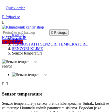
Quick order

Prijavi se


Pretraga
Katalog
KATEGORIJE
SHOP
BRENDOVI
TERMOSTATI I SENZORI TEMPERATURE
SENZORI KLIME
Senzor temperature
search


Senzor temperature
Senzor temperature je senzor brenda Eberspeacher-Sutrak, koristi se
za merenje i kontrolu radnih parametara sistema. Pogodan je za