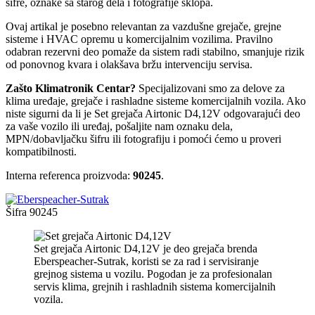
šifre, oznake sa starog dela i fotografije sklopa.
Ovaj artikal je posebno relevantan za vazdušne grejače, grejne
sisteme i HVAC opremu u komercijalnim vozilima. Pravilno
odabran rezervni deo pomaže da sistem radi stabilno, smanjuje rizik
od ponovnog kvara i olakšava bržu intervenciju servisa.
Zašto Klimatronik Centar?
Specijalizovani smo za delove za
klima uređaje, grejače i rashladne sisteme komercijalnih vozila. Ako
niste sigurni da li je Set grejača Airtonic D4,12V odgovarajući deo
za vaše vozilo ili uređaj, pošaljite nam oznaku dela,
MPN/dobavljačku šifru ili fotografiju i pomoći ćemo u proveri
kompatibilnosti.
Interna referenca proizvoda:
90245
.
Šifra
90245
Set grejača Airtonic D4,12V je deo grejača brenda
Eberspeacher-Sutrak, koristi se za rad i servisiranje
grejnog sistema u vozilu. Pogodan je za profesionalan
servis klima, grejnih i rashladnih sistema komercijalnih
vozila.