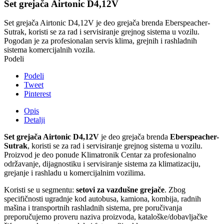
Set grejača Airtonic D4,12V
Set grejača Airtonic D4,12V je deo grejača brenda Eberspeacher-
Sutrak, koristi se za rad i servisiranje grejnog sistema u vozilu.
Pogodan je za profesionalan servis klima, grejnih i rashladnih
sistema komercijalnih vozila.
Podeli
Podeli
Tweet
Pinterest
Opis
Detalji
Set grejača Airtonic D4,12V
je deo grejača brenda
Eberspeacher-
Sutrak
, koristi se za rad i servisiranje grejnog sistema u vozilu.
Proizvod je deo ponude Klimatronik Centar za profesionalno
održavanje, dijagnostiku i servisiranje sistema za klimatizaciju,
grejanje i rashladu u komercijalnim vozilima.
Koristi se u segmentu:
setovi za vazdušne grejače
. Zbog
specifičnosti ugradnje kod autobusa, kamiona, kombija, radnih
mašina i transportnih rashladnih sistema, pre poručivanja
preporučujemo proveru naziva proizvoda, kataloške/dobavljačke