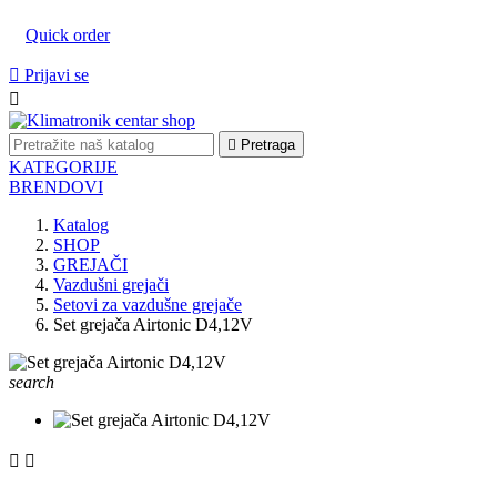
Quick order

Prijavi se


Pretraga
KATEGORIJE
BRENDOVI
Katalog
SHOP
GREJAČI
Vazdušni grejači
Setovi za vazdušne grejače
Set grejača Airtonic D4,12V
search

