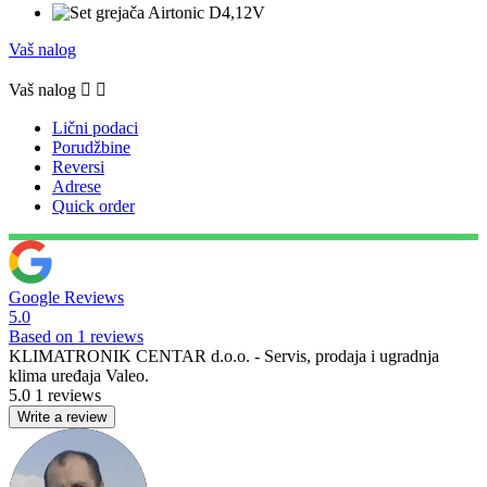
Vaš nalog
Vaš nalog


Lični podaci
Porudžbine
Reversi
Adrese
Quick order
Google Reviews
5.0
Based on 1 reviews
KLIMATRONIK CENTAR d.o.o. - Servis, prodaja i ugradnja
klima uređaja Valeo.
5.0
1 reviews
Write a review