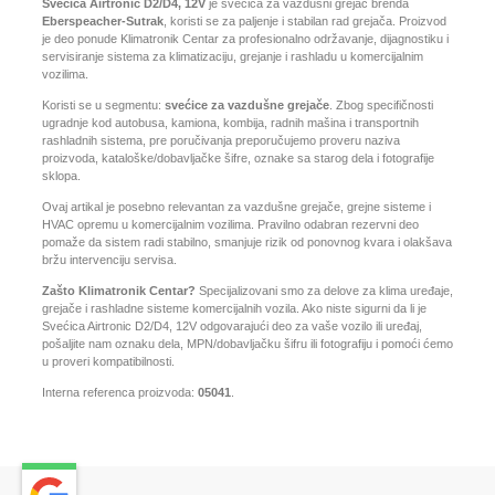
Svećica Airtronic D2/D4, 12V
je svećica za vazdušni grejač brenda
Eberspeacher-Sutrak
, koristi se za paljenje i stabilan rad grejača. Proizvod
je deo ponude Klimatronik Centar za profesionalno održavanje, dijagnostiku i
servisiranje sistema za klimatizaciju, grejanje i rashladu u komercijalnim
vozilima.
Koristi se u segmentu:
svećice za vazdušne grejače
. Zbog specifičnosti
ugradnje kod autobusa, kamiona, kombija, radnih mašina i transportnih
rashladnih sistema, pre poručivanja preporučujemo proveru naziva
proizvoda, kataloške/dobavljačke šifre, oznake sa starog dela i fotografije
sklopa.
Ovaj artikal je posebno relevantan za vazdušne grejače, grejne sisteme i
HVAC opremu u komercijalnim vozilima. Pravilno odabran rezervni deo
pomaže da sistem radi stabilno, smanjuje rizik od ponovnog kvara i olakšava
bržu intervenciju servisa.
Zašto Klimatronik Centar?
Specijalizovani smo za delove za klima uređaje,
grejače i rashladne sisteme komercijalnih vozila. Ako niste sigurni da li je
Svećica Airtronic D2/D4, 12V odgovarajući deo za vaše vozilo ili uređaj,
pošaljite nam oznaku dela, MPN/dobavljačku šifru ili fotografiju i pomoći ćemo
u proveri kompatibilnosti.
Interna referenca proizvoda:
05041
.