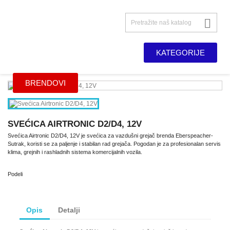

KATEGORIJE
BRENDOVI
SVEĆICA AIRTRONIC D2/D4, 12V
Svećica Airtronic D2/D4, 12V je svećica za vazdušni grejač brenda Eberspeacher-
Sutrak, koristi se za paljenje i stabilan rad grejača. Pogodan je za profesionalan servis
klima, grejnih i rashladnih sistema komercijalnih vozila.
Podeli
Opis
Detalji