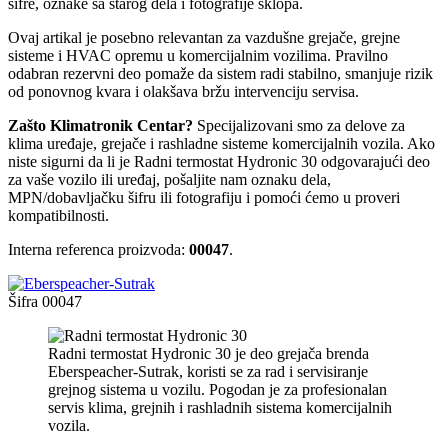
šifre, oznake sa starog dela i fotografije sklopa.
Ovaj artikal je posebno relevantan za vazdušne grejače, grejne
sisteme i HVAC opremu u komercijalnim vozilima. Pravilno
odabran rezervni deo pomaže da sistem radi stabilno, smanjuje rizik
od ponovnog kvara i olakšava bržu intervenciju servisa.
Zašto Klimatronik Centar?
Specijalizovani smo za delove za
klima uređaje, grejače i rashladne sisteme komercijalnih vozila. Ako
niste sigurni da li je Radni termostat Hydronic 30 odgovarajući deo
za vaše vozilo ili uređaj, pošaljite nam oznaku dela,
MPN/dobavljačku šifru ili fotografiju i pomoći ćemo u proveri
kompatibilnosti.
Interna referenca proizvoda:
00047
.
Šifra
00047
Radni termostat Hydronic 30 je deo grejača brenda
Eberspeacher-Sutrak, koristi se za rad i servisiranje
grejnog sistema u vozilu. Pogodan je za profesionalan
servis klima, grejnih i rashladnih sistema komercijalnih
vozila.