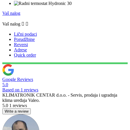
Vaš nalog
Vaš nalog


Lični podaci
Porudžbine
Reversi
Adrese
Quick order
Google Reviews
5.0
Based on 1 reviews
KLIMATRONIK CENTAR d.o.o. - Servis, prodaja i ugradnja
klima uređaja Valeo.
5.0
1 reviews
Write a review