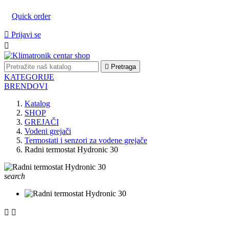
Quick order

Prijavi se


Pretraga
KATEGORIJE
BRENDOVI
Katalog
SHOP
GREJAČI
Vodeni grejači
Termostati i senzori za vodene grejače
Radni termostat Hydronic 30
search

